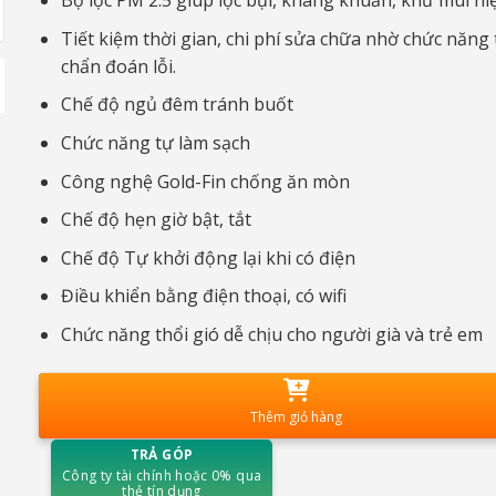
Bộ lọc PM 2.5 giúp lọc bụi, kháng khuẩn, khử mùi hi
Tiết kiệm thời gian, chi phí sửa chữa nhờ chức năng 
chẩn đoán lỗi.
Chế độ ngủ đêm tránh buốt
Chức năng tự làm sạch
Công nghệ Gold-Fin chống ăn mòn
Chế độ h
ẹn giờ bật, tắt
Chế độ
Tự khởi động lại khi có điện
Điều khiển bằng điện thoại, có
wifi
Chức năng thổi gió dễ chịu cho người già và trẻ em
Thêm giỏ hàng
TRẢ GÓP
Công ty tài chính hoặc 0% qua
thẻ tín dụng