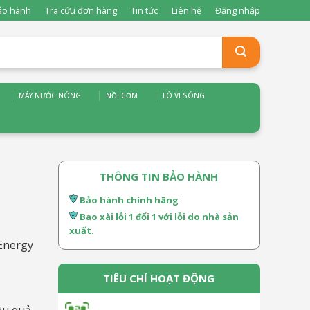
ảo hành
Tra cứu đơn hàng
Tin tức
Liên hệ
Đăng nhập
MÁY NƯỚC NÓNG
NỒI CƠM
LÒ VI SÓNG
THÔNG TIN BẢO HÀNH
Bảo hành chính hãng
Bao xài lỗi 1 đổi 1 với lỗi do nhà sản
xuất.
 Energy
TIÊU CHÍ HOẠT ĐỘNG