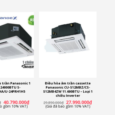
cùng gam màu trắng thanh lịch, dung nhập liền mạch
ãi khác
và nhiều ưu đãi khác
ăng cường bảo vệ dàn tản nhiệt, chống ăn mòn cao.
 trần Panasonic 1
Điều hòa âm trần cassette
 24000BTU S-
Panasonic CU-S12MBZ/CS-
HA/U-24PRH1H5
S12MB4ZW 11.600BTU – Loại 1
chiều Inverter
Giá
Giá
Giá
Giá
40.790.000
₫
27.990.000
₫
₫
29.890.000
₫
gốc
hiện
gốc
hiện
ao gồm 10% VAT)
(Giá đã bao gồm 10% VAT)
là:
tại
là:
tại
41.790.000₫.
là:
29.890.000₫.
là: