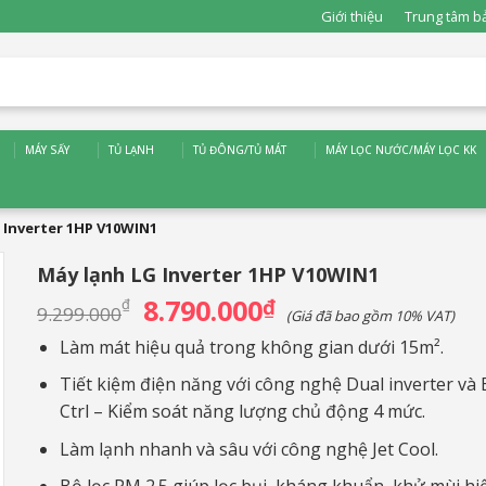
Giới thiệu
Trung tâm b
MÁY SẤY
TỦ LẠNH
TỦ ĐÔNG/TỦ MÁT
MÁY LỌC NƯỚC/MÁY LỌC KK
 Inverter 1HP V10WIN1
Máy lạnh LG Inverter 1HP V10WIN1
8.790.000
Giá
₫
Giá
₫
9.299.000
(Giá đã bao gồm 10% VAT)
gốc
hiện
là:
tại
Làm mát hiệu quả trong không gian dưới 15m².
9.299.000₫.
là:
8.790.000₫.
Tiết kiệm điện năng với công nghệ Dual inverter và
Ctrl – Kiểm soát năng lượng chủ động 4 mức.
Làm lạnh nhanh và sâu với công nghệ Jet Cool.