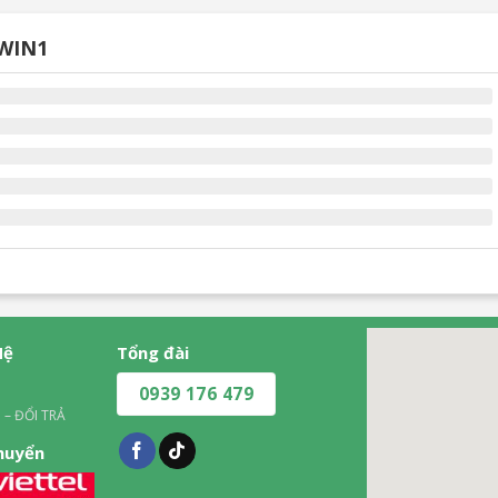
51.490.000₫.
60.490.000₫.
0WIN1
Hệ
Tổng đài
0939 176 479
 – ĐỔI TRẢ
chuyển