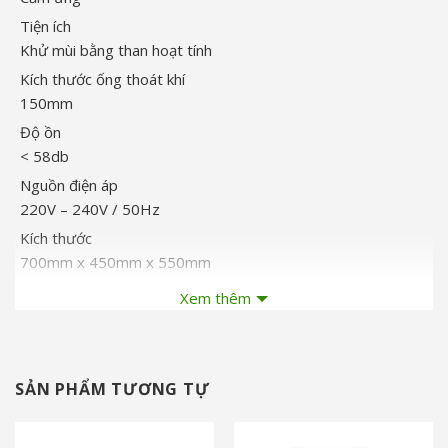
Tiện ích
Khử mùi bằng than hoạt tính
Kích thước ống thoát khí
150mm
Độ ồn
< 58db
Nguồn điện áp
220V – 240V / 50Hz
Kích thước
700mm x 450mm x 550mm
Trọng lượng sản phẩm
Xem thêm
11kg
Xuất xứ thương hiệu
Đài Loan
SẢN PHẨM TƯƠNG TỰ
Sản xuất tại
Trung Quốc