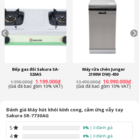
Bảo hành
24 tháng
Bếp gas đôi Sakura SA-
Máy rửa chén Junger
520AS
2100W DWJ-450
Giá
Giá
Giá
Giá
1.199.000
₫
10.990.000
₫
1.990.000
₫
13.490.000
₫
gốc
hiện
gốc
hiệ
(Giá đã bao gồm 10% VAT)
(Giá đã bao gồm 10% VAT)
là:
tại
là:
tại
1.990.000₫.
là:
13.490.000₫.
là:
0₫.
1.199.000₫.
10.
Đánh giá Máy hút khói kính cong, cảm ứng vẫy tay
Sakura SR-7730AG
5
0%
| 0 đánh giá
4
0%
| 0 đánh giá