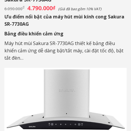
Giá
4.790.000
Giá
₫
₫
6.090.000
(Giá đã bao gồm 10% VAT)
gốc
hiện
là:
tại
Ưu điểm nổi bật của máy hút mùi kính cong Sakura
6.090.000₫.
là:
SR-7730AG
4.790.000₫.
Bảng điều khiển cảm ứng
Máy hút mùi Sakura SR-7730AG thiết kế bảng điều
khiển cảm ứng dễ dàng bật/tắt máy, cài đặt tốc độ, bật
tắt đèn…