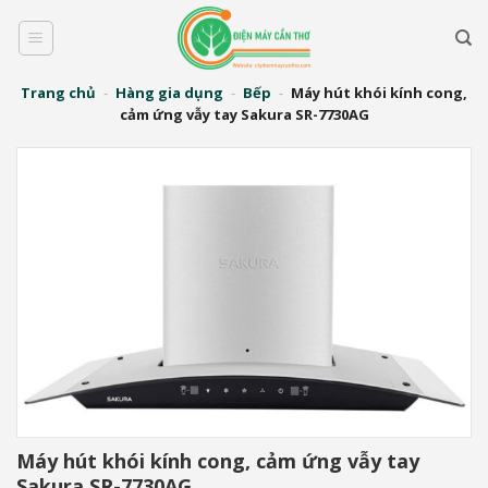
Bỏ
qua
nội
dung
Trang chủ
-
Hàng gia dụng
-
Bếp
-
Máy hút khói kính cong,
cảm ứng vẫy tay Sakura SR-7730AG
Máy hút khói kính cong, cảm ứng vẫy tay
Sakura SR-7730AG