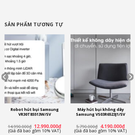
SẢN PHẨM TƯƠNG TỰ
Robot hút bụi Samsung
Máy hút bụi không dây
VR30T85513W/SV
Samsung VS03R6523J1/SV
Giá
Giá
Giá
Giá
12.990.000
₫
4.190.000
₫
14.990.000
₫
5.790.000
₫
n
gốc
hiện
gốc
hiện
(Giá đã bao gồm 10% VAT)
(Giá đã bao gồm 10% VAT)
là:
tại
là:
tại