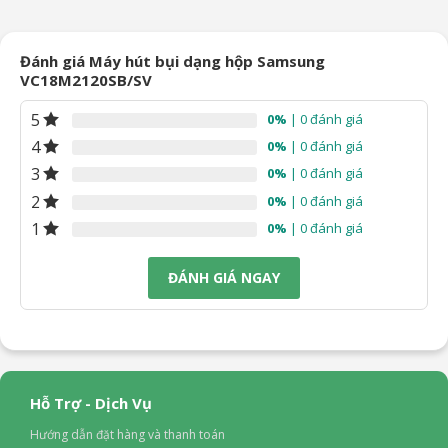
14.990.000₫.
là:
5.790.000₫.
là:
90.000₫.
12.990.000₫.
4.190
Đánh giá Máy hút bụi dạng hộp Samsung
VC18M2120SB/SV
5
0%
| 0 đánh giá
4
0%
| 0 đánh giá
3
0%
| 0 đánh giá
2
0%
| 0 đánh giá
1
0%
| 0 đánh giá
ĐÁNH GIÁ NGAY
Hỗ Trợ - Dịch Vụ
Hướng dẫn đặt hàng và thanh toán