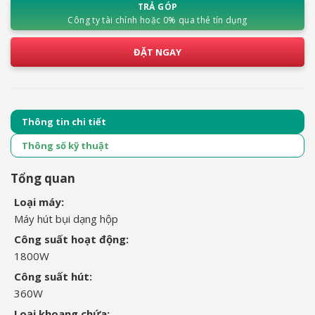
TRẢ GÓP
Công ty tài chính hoặc 0% qua thẻ tín dụng
ĐẶT NGAY
Thông tin chi tiết
Thông số kỹ thuật
Tổng quan
Loại máy:
Máy hút bụi dạng hộp
Công suất hoạt động:
1800W
Công suất hút:
360W
Loại khoang chứa: