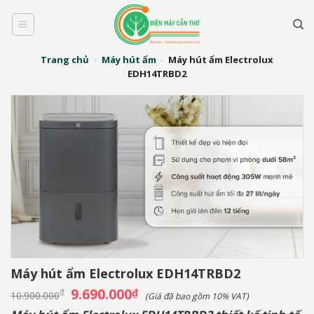
Bỏ
qua
nội
dung
Trang chủ
-
Máy hút ẩm
-
Máy hút ẩm Electrolux
EDH14TRBD2
Máy hút ẩm Electrolux EDH14TRBD2
Giá
9.690.000
Giá
₫
₫
10.900.000
(Giá đã bao gồm 10% VAT)
gốc
hiện
là:
tại