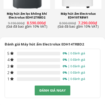
Kích thước, khối lượng:
Ngang 37 cm – Cao 60 cm – Sâu 25 cm – Nặng 19.7 kg
Thương hiệu:
Máy hút ẩm lọc không khí
Máy hút ẩm Electrolux
Electrolux EDH12TRBD2
EDH10TRBW1
Thụy Điển
Giá
Giá
Giá
Giá
8.590.000
₫
7.290.000
₫
9.190.000
₫
8.900.000
₫
Sản xuất tại:
gốc
hiện
gốc
hiện
(Giá đã bao gồm 10% VAT)
(Giá đã bao gồm 10% VAT)
là:
tại
là:
tại
Trung Quốc
9.190.000₫.
là:
8.900.000₫.
là:
8.590.000₫.
7.290
Năm ra mắt:
2022
Đánh giá Máy hút ẩm Electrolux EDH14TRBD2
Hãng:
5
0%
| 0 đánh giá
Electrolux
4
0%
| 0 đánh giá
3
0%
| 0 đánh giá
2
0%
| 0 đánh giá
1
0%
| 0 đánh giá
ĐÁNH GIÁ NGAY