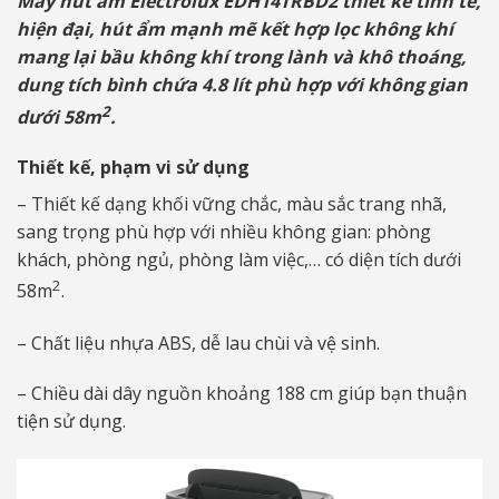
Máy hút ẩm Electrolux EDH14TRBD2 thiết kế tinh tế,
10.900.000₫.
là:
hiện đại, hút ẩm mạnh mẽ kết hợp lọc không khí
9.690.000₫.
mang lại bầu không khí trong lành và khô thoáng,
dung tích bình chứa 4.8 lít phù hợp với không gian
2
dưới 58m
.
Thiết kế, phạm vi sử dụng
– Thiết kế dạng khối vững chắc, màu sắc trang nhã,
sang trọng phù hợp với nhiều không gian: phòng
khách, phòng ngủ, phòng làm việc,… có diện tích dưới
2
58m
.
– Chất liệu nhựa ABS, dễ lau chùi và vệ sinh.
– Chiều dài dây nguồn khoảng 188 cm giúp bạn thuận
tiện sử dụng.