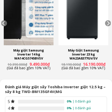
Dòng sản phẩm:
2023
Máy giặt Samsung
Máy Giặt Samsung
Inverter 14 kg
Inverter 23 kg
WA14CG5745BVSV
WA23A8377GV/SV
á
Giá
Giá
Giá
Giá
9.490.000
₫
16.190.000
₫
10.390.000
₫
18.190.000
₫
ện
gốc
hiện
gốc
hiệ
(Giá đã bao gồm 10% VAT)
(Giá đã bao gồm 10% VAT)
là:
tại
là:
tại
10.390.000₫.
là:
18.190.000₫.
là:
.490.000₫.
9.490.000₫.
16.
Đánh giá Máy giặt sấy Toshiba Inverter giặt 12.5 kg –
sấy 8 kg TWD-BM135GF4V(MG
5
0%
| 0 đánh giá
4
0%
| 0 đánh giá