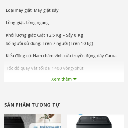
Loại máy giặt:
Máy giặt sấy
Lồng giặt:
Lồng ngang
Khối lượng giặt:
Giặt 12.5 Kg – Sấy 8 Kg
Số người sử dụng:
Trên 7 người (Trên 10 kg)
Kiểu động cơ:
Nam châm vĩnh cửu truyền động dây Curoa
Tốc độ quay vắt tối đa:
1400 vòng/phút
Xem thêm
Chất liệu lồng giặt:
Thép không gỉ
Chất liệu vỏ máy:
Kim loại sơn tĩnh điện
SẢN PHẨM TƯƠNG TỰ
Chất liệu cửa máy:
Kính cường lực 2 lớp
Sản xuất tại:
Trung Quốc