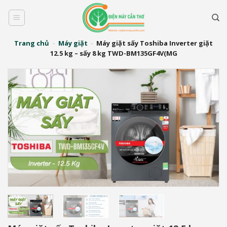
Bỏ
qua
nội
dung
Trang chủ
-
Máy giặt
-
Máy giặt sấy Toshiba Inverter giặt
12.5 kg – sấy 8 kg TWD-BM135GF4V(MG