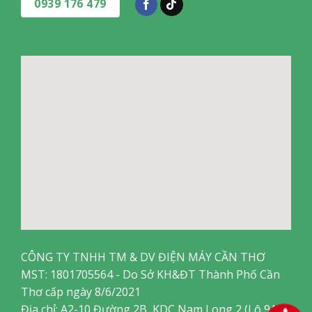
0939 176 479
CÔNG TY TNHH TM & DV ĐIỆN MÁY CẦN THƠ
MST: 1801705564 - Do Sở KH&ĐT Thành Phố Cần
Thơ cấp ngày 8/6/2021
Địa chỉ: A2-10 Đường 2B, KDC Nam Long 2 (Lô 9A),