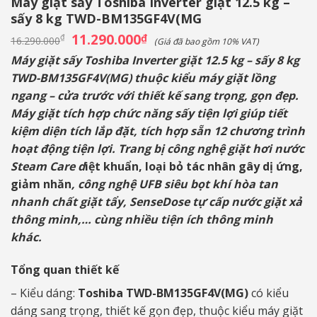
Máy giặt sấy Toshiba Inverter giặt 12.5 kg –
sấy 8 kg TWD-BM135GF4V(MG
Giá
11.290.000
Giá
₫
₫
16.290.000
(Giá đã bao gồm 10% VAT)
gốc
hiện
là:
tại
Máy giặt sấy Toshiba Inverter giặt 12.5 kg – sấy 8 kg
16.290.000₫.
là:
TWD-BM135GF4V(MG)
thuộc kiểu máy giặt lồng
11.290.000₫.
ngang – cửa trước với thiết kế sang trọng, gọn đẹp.
Máy giặt tích hợp chức năng sấy tiện lợi giúp tiết
kiệm diện tích lắp đặt, tích hợp sẵn 12 chương trình
hoạt động tiện lợi. Trang bị công nghệ giặt hơi nước
Steam Care d
iệt khuẩn, loại bỏ tác nhân gây dị ứng,
giảm nhăn
, công nghệ UFB siêu bọt khí hòa tan
nhanh chất giặt tẩy, SenseDose tự cấp nước giặt xả
thông minh,… cùng nhiều tiện ích thông minh
khác.
Tổng quan thiết kế
– Kiểu dáng:
Toshiba TWD-BM135GF4V(MG)
có kiểu
dáng sang trọng, thiết kế gọn đẹp, thuộc kiểu máy giặt