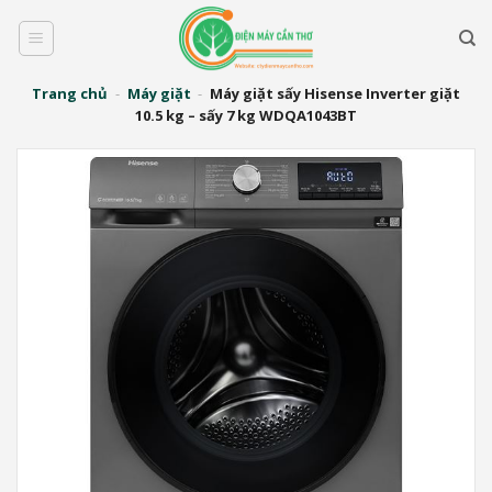
Bỏ
qua
nội
dung
Trang chủ
-
Máy giặt
-
Máy giặt sấy Hisense Inverter giặt
10.5 kg – sấy 7 kg WDQA1043BT