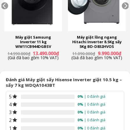
Máy giặt Samsung
Máy giặt lồng ngang
Inverter 11 kg
Hitachi Inverter 8.5Kg sấy
WW11CB944DGBSV
5Kg BD-D852HVOS
á
Giá
Giá
Giá
Giá
13.490.000
₫
9.990.000
₫
14.990.000
₫
11.090.000
₫
ện
gốc
hiện
gốc
hiện
(Giá đã bao gồm 10% VAT)
(Giá đã bao gồm 10% VAT)
là:
tại
là:
tại
14.990.000₫.
là:
11.090.000₫.
là:
.290.000₫.
13.490.000₫.
9.99
Đánh giá Máy giặt sấy Hisense Inverter giặt 10.5 kg –
sấy 7 kg WDQA1043BT
5
0%
| 0 đánh giá
4
0%
| 0 đánh giá
3
0%
| 0 đánh giá
2
0%
| 0 đánh giá
1
0%
| 0 đánh giá