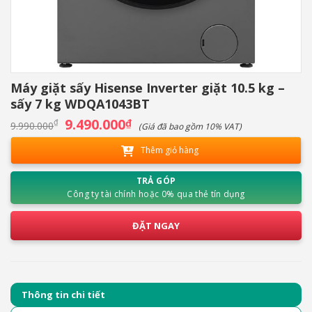
Máy giặt sấy Hisense Inverter giặt 10.5 kg –
sấy 7 kg WDQA1043BT
Giá
9.490.000
Giá
₫
₫
9.990.000
(Giá đã bao gồm 10% VAT)
gốc
hiện
là:
tại
Thêm giỏ hàng
9.990.000₫.
là:
9.490.000₫.
TRẢ GÓP
Công ty tài chính hoặc 0% qua thẻ tín dụng
ĐẶT NGAY
Thông tin chi tiết