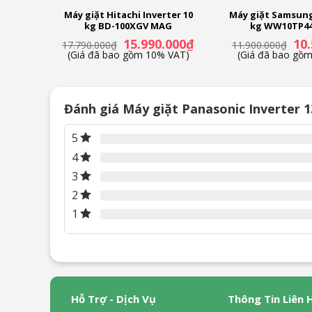
ter 12
Máy giặt Hitachi Inverter 10
Máy giặt Samsung
V
kg BD-100XGV MAG
kg WW10TP4
Giá
Giá
Giá
Giá
000
₫
15.990.000
₫
10
17.790.000
₫
11.900.000
₫
hiện
gốc
hiện
gốc
VAT)
(Giá đã bao gồm 10% VAT)
(Giá đã bao gồ
tại
là:
tại
là:
0₫.
là:
17.790.000₫.
là:
11.9
9.390.000₫.
15.990.000₫.
Đánh giá Máy giặt Panasonic Inverter 
5
4
3
2
1
Hỗ Trợ - Dịch Vụ
Thông Tin Liên 