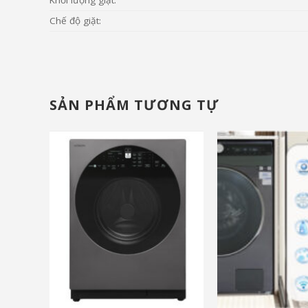
Chế độ giặt:
SẢN PHẨM TƯƠNG TỰ
và nhiều ưu đãi khác
và nhiều ưu đãi khá