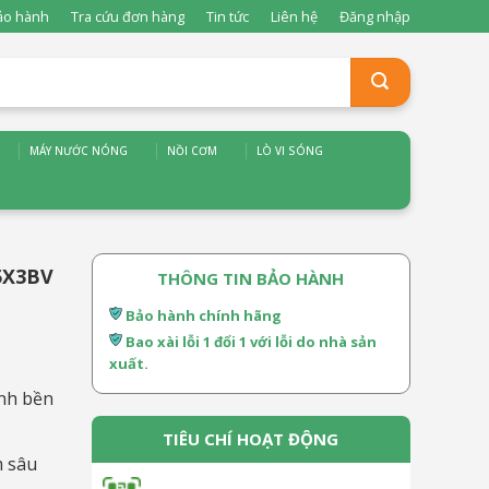
ảo hành
Tra cứu đơn hàng
Tin tức
Liên hệ
Đăng nhập
MÁY NƯỚC NÓNG
NỒI CƠM
LÒ VI SÓNG
35X3BV
THÔNG TIN BẢO HÀNH
Bảo hành chính hãng
Bao xài lỗi 1 đổi 1 với lỗi do nhà sản
xuất.
ành bền
TIÊU CHÍ HOẠT ĐỘNG
m sâu