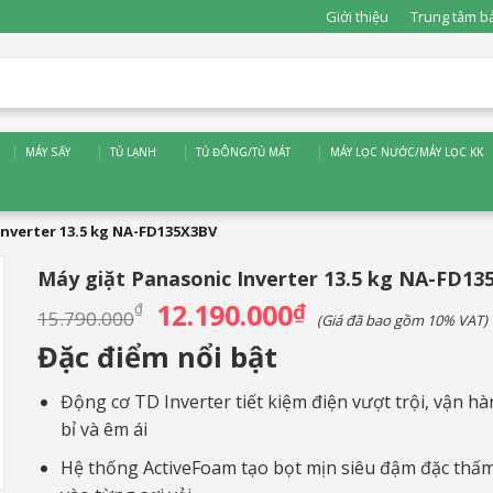
Giới thiệu
Trung tâm b
MÁY SẤY
TỦ LẠNH
TỦ ĐÔNG/TỦ MÁT
MÁY LỌC NƯỚC/MÁY LỌC KK
Inverter 13.5 kg NA-FD135X3BV
Máy giặt Panasonic Inverter 13.5 kg NA-FD1
12.190.000
Giá
₫
Giá
₫
15.790.000
(Giá đã bao gồm 10% VAT)
gốc
hiện
là:
tại
Đặc điểm nổi bật
15.790.000₫.
là:
12.190.000₫.
Động cơ TD Inverter tiết kiệm điện vượt trội, vận h
bỉ và êm ái
Hệ thống ActiveFoam tạo bọt mịn siêu đậm đặc thấ