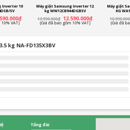
 Inverter 10
Máy giặt Samsung Inverter 12
Máy giặt Sa
4DSB/SV
kg WW12CB944DGBSV
KG WA1
Giá
Giá
Giá
.590.000
₫
12.590.000
₫
13.990.000
₫
10.990.000
hiện
gốc
hiện
m 10% VAT)
(Giá đã bao gồm 10% VAT)
(Giá đã b
tại
là:
tại
00.000₫.
là:
13.990.000₫.
là:
10.590.000₫.
12.590.000₫.
13.5 kg NA-FD135X3BV
Hệ
Tổng đài