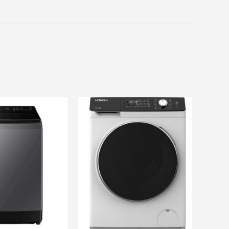
ãi khác
và nhiều ưu đãi khác