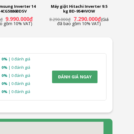
msung Inverter 14
Máy giặt Hitachi Inverter 9.5
4CG5886BDSV
kg BD-954HVOW
Giá
Giá
Giá
Giá
9.990.000
₫
7.290.000
₫
₫
8.290.000
₫
(Giá
gốc
hiện
gốc
hiện
ao gồm 10% VAT)
đã bao gồm 10% VAT)
là:
tại
là:
tại
10.990.000₫.
là:
8.290.000₫.
là:
9.990.000₫.
7.290.000₫.
0%
| 0 đánh giá
0%
| 0 đánh giá
0%
| 0 đánh giá
ĐÁNH GIÁ NGAY
0%
| 0 đánh giá
0%
| 0 đánh giá