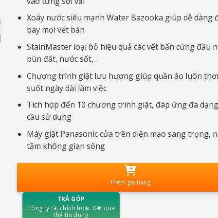
vào từng sợi vải
Xoáy nước siêu mạnh Water Bazooka giúp dễ dàng 
bay mọi vết bẩn
StainMaster loại bỏ hiệu quả các vết bẩn cứng đầu 
bùn đất, nước sốt,…
Chương trình giặt lưu hương giúp quần áo luôn th
suốt ngày dài làm việc
Tích hợp đến 10 chương trình giặt, đáp ứng đa dạn
cầu sử dụng
Máy giặt Panasonic cửa trên diện mạo sang trọng, 
tầm không gian sống
Thêm giỏ hàng
TRẢ GÓP
Công ty tài chính hoặc 0% qua
thẻ tín dụng