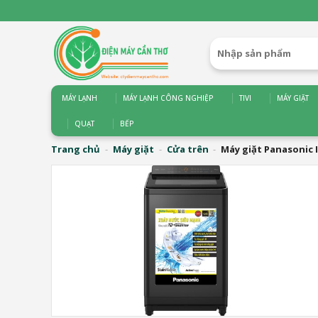
Bỏ
qua
nội
Tìm
dung
kiếm:
MÁY LẠNH
MÁY LẠNH CÔNG NGHIỆP
TIVI
MÁY GIẶT
QUẠT
BẾP
Trang chủ
-
Máy giặt
-
Cửa trên
-
Máy giặt Panasonic 