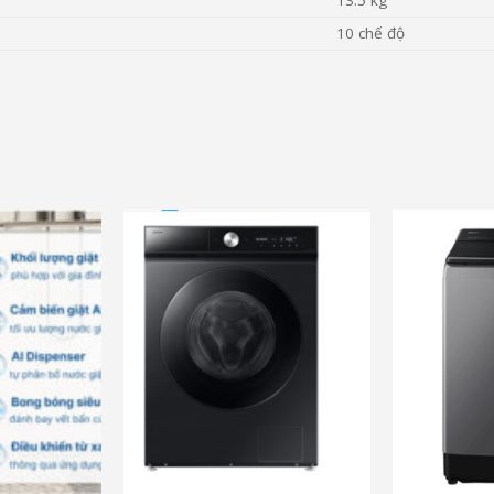
10 chế độ
c
và nhiều ưu đãi khác
và nhiều ưu đ