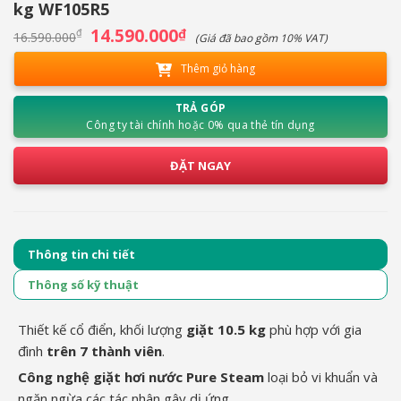
kg WF105R5
Giá
14.590.000
Giá
₫
₫
16.590.000
(Giá đã bao gồm 10% VAT)
gốc
hiện
là:
tại
Thêm giỏ hàng
16.590.000₫.
là:
14.590.000₫.
TRẢ GÓP
Công ty tài chính hoặc 0% qua thẻ tín dụng
ĐẶT NGAY
Thông tin chi tiết
Thông số kỹ thuật
Thiết kế cổ điển, khối lượng
giặt 10.5 kg
phù hợp với gia
đình
trên 7 thành viên
.
Công nghệ giặt hơi nước Pure Steam
loại bỏ vi khuẩn và
ngăn ngừa các tác nhân gây dị ứng.