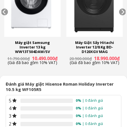
Máy giặt Samsung
Máy Giặt Sấy Hitachi
Inverter 13 kg
Inverter 12/8 Kg BD-
WW13T504DAW/SV
D120XGV MAG
Giá
Giá
Giá
Giá
10.490.000
₫
18.990.000
₫
11.790.000
₫
20.900.000
₫
n
gốc
hiện
gốc
hiệ
(Giá đã bao gồm 10% VAT)
(Giá đã bao gồm 10% VAT)
là:
tại
là:
tại
11.790.000₫.
là:
20.900.000₫.
là:
90.000₫.
10.490.000₫.
18.
Đánh giá Máy giặt Hisense Roman Holiday Inverter
10.5 kg WF105R5
5
0%
| 0 đánh giá
4
0%
| 0 đánh giá
3
0%
| 0 đánh giá
2
0%
| 0 đánh giá