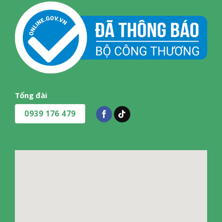
Tùy chọn mức độ bẩn của quần áo
Thông tin lắp đặt
Kích thước – Khối lượng:
Cao 85 cm – Ngang 60 cm – Sâu 65.9 cm – Nặng 73 kg
Chiều dài ống cấp nước:
135 cm
Chiều dài ống thoát nước:
217 cm
Tổng đài
Hãng:
Electrolux. Xem thông tin hãng
0939 176 479