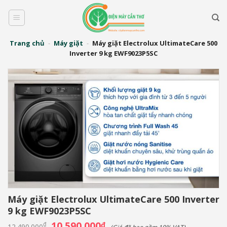
Bỏ
qua
nội
dung
Trang chủ
-
Máy giặt
-
Máy giặt Electrolux UltimateCare 500
Inverter 9 kg EWF9023P5SC
Máy giặt Electrolux UltimateCare 500 Inverter
9 kg EWF9023P5SC
Giá
10.590.000
Giá
₫
₫
12.490.000