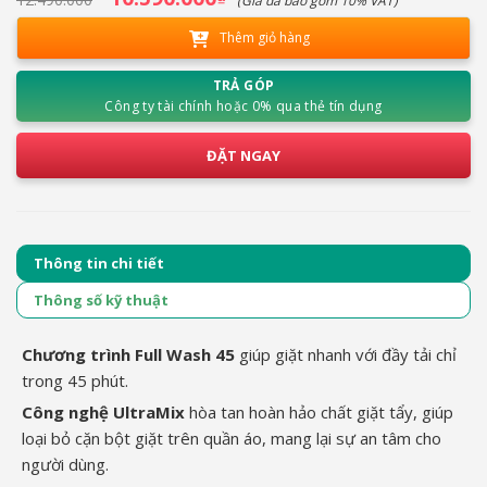
(Giá đã bao gồm 10% VAT)
gốc
hiện
là:
tại
Thêm giỏ hàng
12.490.000₫.
là:
10.590.000₫.
TRẢ GÓP
Công ty tài chính hoặc 0% qua thẻ tín dụng
ĐẶT NGAY
Thông tin chi tiết
Thông số kỹ thuật
Chương trình Full Wash 45
giúp giặt nhanh với đầy tải chỉ
trong 45 phút.
Công nghệ UltraMix
hòa tan hoàn hảo chất giặt tẩy, giúp
loại bỏ cặn bột giặt trên quần áo, mang lại sự an tâm cho
người dùng.