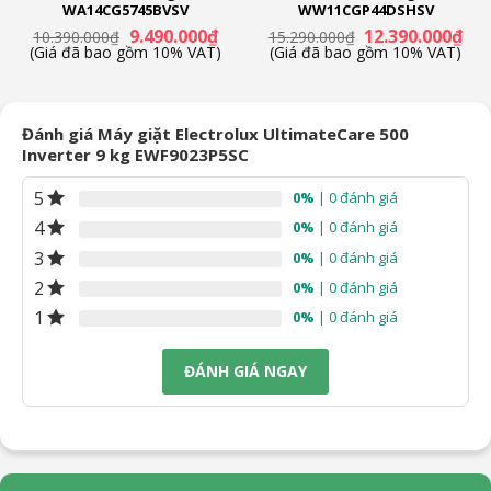
WA14CG5745BVSV
WW11CGP44DSHSV
Công nghệ EcoInverter
Giá
Giá
Giá
Giá
9.490.000
₫
12.390.000
₫
10.390.000
₫
15.290.000
₫
Công nghệ giặt
n
gốc
hiện
gốc
hiệ
(Giá đã bao gồm 10% VAT)
(Giá đã bao gồm 10% VAT)
là:
tại
là:
tại
Chương trình:
10.390.000₫.
là:
15.290.000₫.
là:
Đồ trẻ em
90.000₫.
9.490.000₫.
12.
Đồ mỏng và mềm
Đánh giá Máy giặt Electrolux UltimateCare 500
Đồ thể thao
Inverter 9 kg EWF9023P5SC
Đồ cotton
Vệ sinh lồng giặt
5
0%
| 0 đánh giá
Vắt
4
0%
| 0 đánh giá
Giặt tiết kiệm Cotton
3
0%
| 0 đánh giá
Giặt nhanh 15 phút
2
0%
| 0 đánh giá
Giũ, xả, vắt
1
0%
| 0 đánh giá
Diệt khuẩn
Chế độ yêu thích
ĐÁNH GIÁ NGAY
Đầy tải 45 phút
Giặt ga giường
Công nghệ giặt:
Giặt nước nóng
Giặt hơi nước