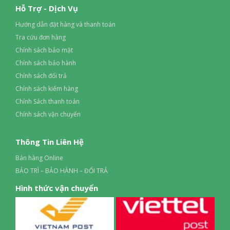
Hỗ Trợ - Dịch Vụ
Công nghệ giặt hơi nước Hygienic Care
Công nghệ UltraMix hoà tan nước giặt hiệu quả
Hướng dẫn đặt hàng và thanh toán
Bảng điều khiển và Tiện ích
Tra cứu đơn hàng
Bảng điều khiển:
Chính sách bảo mật
Song ngữ Anh – Việt có núm xoay, cảm ứng và màn hình hiển
Chính sách bảo hành
thị
Chính sách đổi trả
Tiện ích:
Chính sách kiểm hàng
Xả thêm
Chính Sách thanh toán
Trì hoãn kết thúc
Chính sách vận chuyển
Thêm quần áo khi máy đang giặt
Ngâm
Thông Tin Liên Hệ
Lưu chương trình yêu thích
Khóa trẻ em
Bán hàng Online
Hẹn giờ giặt kết thúc
BẢO TRÌ – BẢO HÀNH – ĐỔI TRẢ
Giặt sơ
Hình thức vận chuyển
Chỉnh số vòng vắt
Chỉnh nhiệt độ nước
Hygienic Care – Diệt khuẩn sau mỗi lần giặt