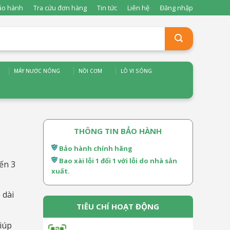
ảo hành
Tra cứu đơn hàng
Tin tức
Liên hệ
Đăng nhập
MÁY NƯỚC NÓNG
NỒI CƠM
LÒ VI SÓNG
THÔNG TIN BẢO HÀNH
Bảo hành chính hãng
Bao xài lỗi 1 đổi 1 với lỗi do nhà sản
ến 3
xuất.
 dài
TIÊU CHÍ HOẠT ĐỘNG
giúp