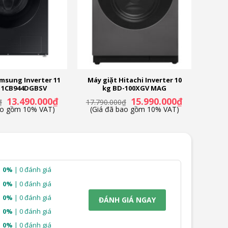
ời dùng như: đồ cotton, giặt thơm, giặt nhanh 15 phút,…
msung Inverter 11
Máy giặt Hitachi Inverter 10
1CB944DGBSV
kg BD-100XGV MAG
Giá
Giá
Giá
Giá
13.490.000
₫
15.990.000
₫
₫
17.790.000
₫
gốc
hiện
gốc
hiện
ao gồm 10% VAT)
(Giá đã bao gồm 10% VAT)
là:
tại
là:
tại
14.990.000₫.
là:
17.790.000₫.
là:
13.490.000₫.
15.990.000₫.
0%
| 0 đánh giá
0%
| 0 đánh giá
0%
| 0 đánh giá
ĐÁNH GIÁ NGAY
0%
| 0 đánh giá
0%
| 0 đánh giá