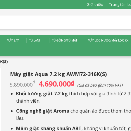
Giới thiệu
Trung tâm b
MÁY SẤY
TỦ LẠNH
TỦ ĐÔNG/TỦ MÁT
MÁY LỌC NƯỚC/MÁY LỌC KK
K(S)
Máy giặt Aqua 7.2 kg AWM72-316K(S)
4.690.000
Giá
₫
Giá
₫
5.890.000
(Giá đã bao gồm 10% VAT)
gốc
hiện
là:
tại
Khối lượng giặt 7.2 kg
thích hợp với gia đình từ 2 đ
5.890.000₫.
là:
thành viên.
4.690.000₫.
Công nghệ giặt Aroma
cho quần áo được thơm tho
lâu.
Mâm giặt kháng khuẩn ABT
, kháng vi khuẩn tốt, 