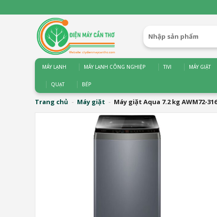
Bỏ
qua
nội
Tìm
dung
kiếm:
MÁY LẠNH
MÁY LẠNH CÔNG NGHIỆP
TIVI
MÁY GIẶT
QUẠT
BẾP
Trang chủ
-
Máy giặt
-
Máy giặt Aqua 7.2 kg AWM72-316