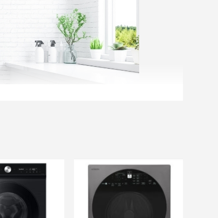
ãi khác
và nhiều ưu đãi khác