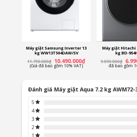
– Máy giặt Aqua có khối lượng giặt là
7.2 kg
, máy giặt p
– Máy giặt được tích hợp
đa dạng chương trình hoạ
ter 23
Máy giặt Samsung Inverter 13
Máy giặt Hitachi 
V
kg WW13T504DAW/SV
kg BD-954
Giá
Giá
Giá
Giá
000
₫
10.490.000
₫
6.99
11.790.000
₫
9.090.000
₫
hiện
gốc
hiện
gốc
VAT)
(Giá đã bao gồm 10% VAT)
đã bao gồm 1
tại
là:
tại
là:
0₫.
là:
11.790.000₫.
là:
9.090
16.190.000₫.
10.490.000₫.
Đánh giá Máy giặt Aqua 7.2 kg AWM72-
5
4
3
2
1