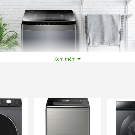
Xem thêm
*Hình ảnh chỉ mang tính chất minh họa
c
và nhiều ưu đãi khác
và nhiều ưu đ