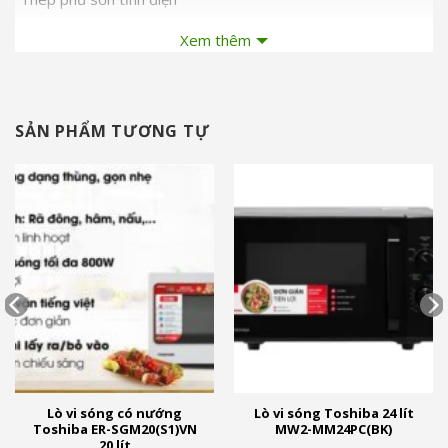
Thương hiệu của:
Xem thêm
Nhật Bản
Sản xuất tại:
Trung Quốc
SẢN PHẨM TƯƠNG TỰ
Năm ra mắt:
2024
Lò vi sóng có nướng
Lò vi sóng Toshiba 24 lít
Toshiba ER-SGM20(S1)VN
MW2-MM24PC(BK)
20 lít