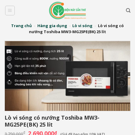
Bỏ
qua
nội
dung
Trang chủ
-
Hàng gia dụng
-
Lò vi sóng
-
Lò vi sóng có
nướng Toshiba MW3-MG25PE(BK) 25 lít
Lò vi sóng có nướng Toshiba MW3-
MG25PE(BK) 25 lít
Giá
2.690.000
Giá
₫
₫
3.790.000
(Giá đã bao gồm 10% VAT)