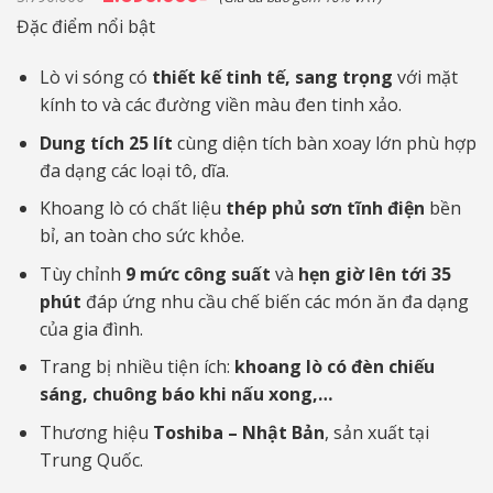
gốc
hiện
là:
tại
Đặc điểm nổi bật
3.790.000₫.
là:
2.690.000₫.
Lò vi sóng có
thiết kế tinh tế, sang trọng
với mặt
kính to và các đường viền màu đen tinh xảo.
Dung tích 25 lít
cùng
diện tích bàn xoay lớn phù hợp
đa dạng các loại tô, dĩa.
Khoang lò có chất liệu
thép phủ sơn tĩnh điện
bền
bỉ, an toàn cho sức khỏe.
Tùy chỉnh
9 mức công suất
và
hẹn giờ lên tới 35
phút
đáp ứng nhu cầu chế biến các món ăn đa dạng
của gia đình.
Trang bị nhiều tiện ích:
khoang lò có đèn chiếu
sáng, chuông báo khi nấu xong,…
Thương hiệu
Toshiba – Nhật Bản
, sản xuất tại
Trung Quốc.