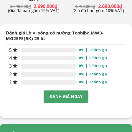
Giá
Giá
Giá
Giá
2.690.000
₫
2.690.000
₫
3.690.000
₫
3.790.000
₫
n
gốc
hiện
gốc
hiện
(Giá đã bao gồm 10% VAT)
(Giá đã bao gồm 10% VAT)
là:
tại
là:
tại
3.690.000₫.
là:
3.790.000₫.
là:
90.000₫.
2.690.000₫.
2.690
Đánh giá Lò vi sóng có nướng Toshiba MW3-
MG25PE(BK) 25 lít
5
0%
| 0 đánh giá
4
0%
| 0 đánh giá
3
0%
| 0 đánh giá
2
0%
| 0 đánh giá
1
0%
| 0 đánh giá
ĐÁNH GIÁ NGAY