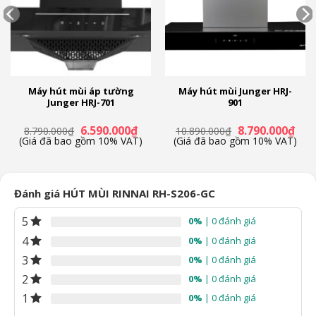
Máy hút mùi áp tường
Máy hút mùi Junger HRJ-
Junger HRJ-701
901
Giá
Giá
Giá
Giá
6.590.000
₫
8.790.000
₫
8.790.000
₫
10.890.000
₫
n
gốc
hiện
gốc
hiện
(Giá đã bao gồm 10% VAT)
(Giá đã bao gồm 10% VAT)
là:
tại
là:
tại
8.790.000₫.
là:
10.890.000₫.
là:
90.000₫.
6.590.000₫.
8.79
Đánh giá HÚT MÙI RINNAI RH-S206-GC
5
0%
| 0 đánh giá
4
0%
| 0 đánh giá
3
0%
| 0 đánh giá
2
0%
| 0 đánh giá
1
0%
| 0 đánh giá