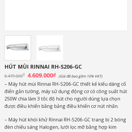
HÚT MÙI RINNAI RH-S206-GC
Giá
4.609.000
Giá
₫
₫
6.479.000
(Giá đã bao gồm 10% VAT)
gốc
hiện
là:
tại
– Máy hút mùi Rinnai RH-S206-GC thiết kế kiểu dáng cổ
6.479.000₫.
là:
điển gắn tường, máy sử dụng động cơ có công suất hút
4.609.000₫.
250W chia làm 3 tốc độ hút cho người dùng lựa chọn
được điều khiển bằng bảng điều khiển cơ nút nhấn.
– Máy hút khói khử Rinnai RH-S206-GC trang bị 2 bóng
đèn chiếu sáng Halogen, lưới lọc mỡ bằng hợp kim