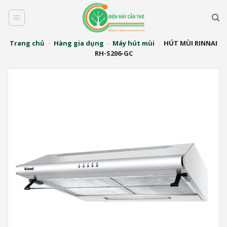
Bỏ
qua
nội
dung
Trang chủ
-
Hàng gia dụng
-
Máy hút mùi
-
HÚT MÙI RINNAI
RH-S206-GC