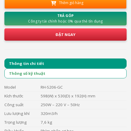
Thêm giỏ hàng
TRẢ GÓP
Công ty tài chính hoặc 0% qua thẻ tín dụng
ĐẶT NGAY
Thông tin chi tiết
Thông số kỹ thuật
Model
RH-S206-GC
Kích thước
598(W) x 530(D) x 192(H) mm
Công suất
250W – 220 V – 50Hz
Lưu lượng khí
320m3/h
Trọng lượng
7,6 kg