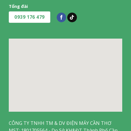
Tổng đài
0939 176 479
CÔNG TY TNHH TM & DV ĐIỆN MÁY CẦN THƠ
MST: 1801705564 - Do Sở KH&ĐT Thành Phố Cần