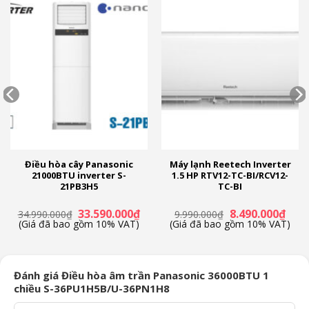
Ø9.52 (3/8’’) mm
ỐNG LỎNG
(inch)
DÀN
NÓNG
CHIỀU DÀI
TỐI THIỂU-
7.5 – 45 m
ĐƯỜNG ỐNG
TỐI ĐA
ĐỘ DÀI ỐNG
7.5 m
TỐI ĐA
NẠP SẴN GAS
MÔI TRƯỜNG
TỐI THIỂU-
16 – 43 °C
HOẠT ĐỘNG
TỐI ĐA
TRỌNG LƯỢNG
56 kg
CHÊNH LỆCH ĐỘ CAO
30
LƯỢNG GAS NẠP THÊM
15 g/m
Điều hòa cây Panasonic
Máy lạnh Reetech Inverter
21000BTU inverter S-
1.5 HP RTV12-TC-BI/RCV12-
21PB3H5
TC-BI
á
Giá
Giá
Giá
Giá
33.590.000
₫
8.490.000
₫
34.990.000
₫
9.990.000
₫
ện
gốc
hiện
gốc
hiện
(Giá đã bao gồm 10% VAT)
(Giá đã bao gồm 10% VAT)
là:
tại
là:
tại
34.990.000₫.
là:
9.990.000₫.
là:
.090.000₫.
33.590.000₫.
8.490
Đánh giá Điều hòa âm trần Panasonic 36000BTU 1
chiều S-36PU1H5B/U-36PN1H8