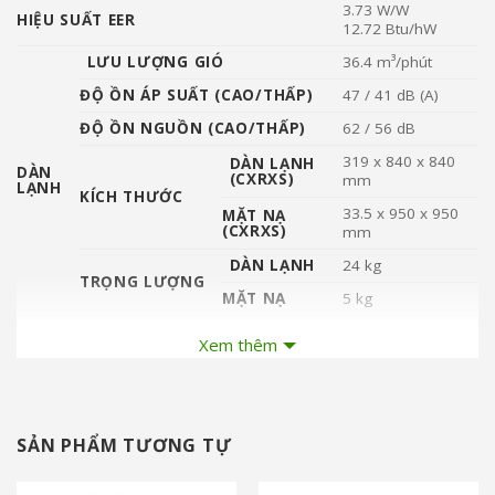
3.73 W/W
HIỆU SUẤT EER
12.72 Btu/hW
LƯU LƯỢNG GIÓ
36.4 m³/phút
ĐỘ ỒN ÁP SUẤT (CAO/THẤP)
47 / 41 dB (A)
ĐỘ ỒN NGUỒN (CAO/THẤP)
62 / 56 dB
319 x 840 x 840
DÀN LẠNH
DÀN
(CXRXS)
mm
LẠNH
KÍCH THƯỚC
33.5 x 950 x 950
MẶT NẠ
(CXRXS)
mm
DÀN LẠNH
24 kg
TRỌNG LƯỢNG
MẶT NẠ
5 kg
ĐỘ ỒN ÁP SUẤT
55 dB (A)
Xem thêm
ĐỘ ỒN NGUỒN
70 dB
695 x 875 x 320
DÀN NÓNG
KÍCH THƯỚC
(CXRXS)
mm
SẢN PHẨM TƯƠNG TỰ
Ø15.88 (5/8’’) mm
ỐNG HƠI
(inch)
KÍCH CỠ
ĐƯỜNG ỐNG