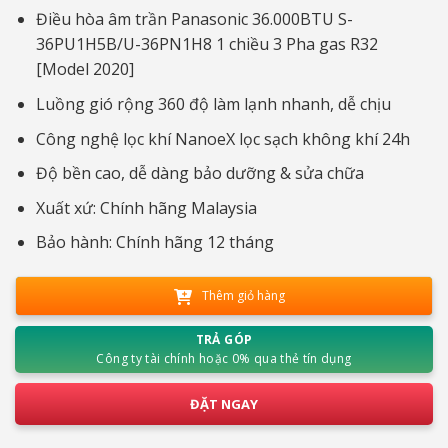
gốc
hiện
là:
tại
Điều hòa âm trần Panasonic 36.000BTU S-
37.890.000₫.
là:
36PU1H5B/U-36PN1H8 1 chiều 3 Pha gas R32
35.190.000₫.
[Model 2020]
Luồng gió rộng 360 độ làm lạnh nhanh, dễ chịu
Công nghệ lọc khí NanoeX lọc sạch không khí 24h
Độ bền cao, dễ dàng bảo dưỡng & sửa chữa
Xuất xứ: Chính hãng Malaysia
Bảo hành: Chính hãng 12 tháng
Thêm giỏ hàng
TRẢ GÓP
Công ty tài chính hoặc 0% qua thẻ tín dụng
ĐẶT NGAY