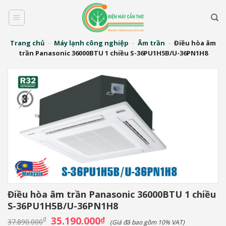
Bỏ
qua
nội
dung
Trang chủ
-
Máy lạnh công nghiệp
-
Âm trần
-
Điều hòa âm
trần Panasonic 36000BTU 1 chiều S-36PU1H5B/U-36PN1H8
Điều hòa âm trần Panasonic 36000BTU 1 chiều
S-36PU1H5B/U-36PN1H8
Giá
35.190.000
Giá
₫
₫
37.890.000
(Giá đã bao gồm 10% VAT)