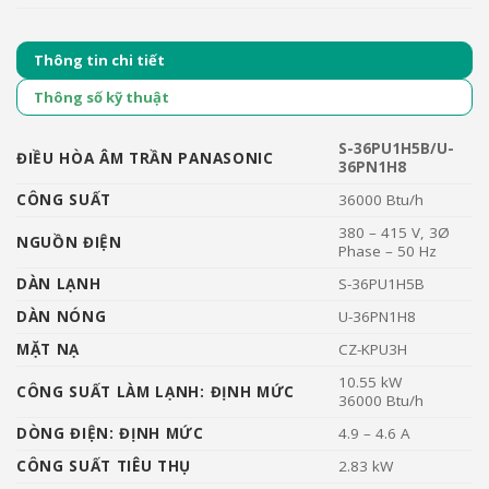
Thông tin chi tiết
Thông số kỹ thuật
S-36PU1H5B/U-
ĐIỀU HÒA ÂM TRẦN PANASONIC
36PN1H8
CÔNG SUẤT
36000 Btu/h
380 – 415 V, 3Ø
NGUỒN ĐIỆN
Phase – 50 Hz
DÀN LẠNH
S-36PU1H5B
DÀN NÓNG
U-36PN1H8
MẶT NẠ
CZ-KPU3H
10.55 kW
CÔNG SUẤT LÀM LẠNH: ĐỊNH MỨC
36000 Btu/h
DÒNG ĐIỆN: ĐỊNH MỨC
4.9 – 4.6 A
CÔNG SUẤT TIÊU THỤ
2.83 kW