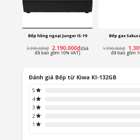
2100W
Bếp hồng ngoại Junger IS-19
Bếp gas Sakur
Giá
Giá
Giá
Giá
000
₫
2.190.000
₫
1.30
3.990.000
₫
(Giá
1.990.000
₫
hiện
gốc
hiện
gốc
VAT)
đã bao gồm 10% VAT)
đã bao gồm 1
tại
là:
tại
là:
0₫.
là:
3.990.000₫.
là:
1.990
10.990.000₫.
2.190.000₫.
Đánh giá Bếp từ Kiwa KI-132GB
5
4
3
2
1