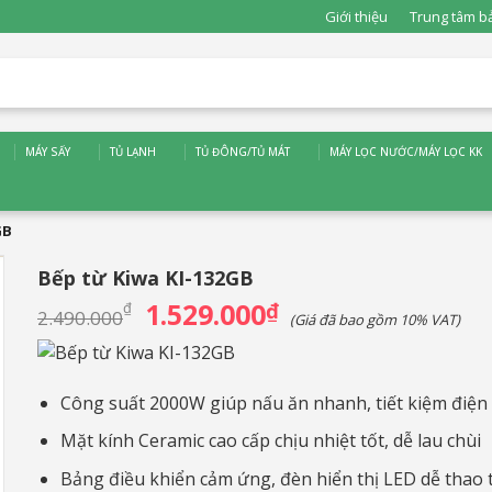
Giới thiệu
Trung tâm b
MÁY SẤY
TỦ LẠNH
TỦ ĐÔNG/TỦ MÁT
MÁY LỌC NƯỚC/MÁY LỌC KK
GB
Bếp từ Kiwa KI-132GB
1.529.000
Giá
₫
Giá
₫
2.490.000
(Giá đã bao gồm 10% VAT)
gốc
hiện
là:
tại
2.490.000₫.
là:
1.529.000₫.
Công suất 2000W giúp nấu ăn nhanh, tiết kiệm điện
Mặt kính Ceramic cao cấp chịu nhiệt tốt, dễ lau chùi
Bảng điều khiển cảm ứng, đèn hiển thị LED dễ thao 