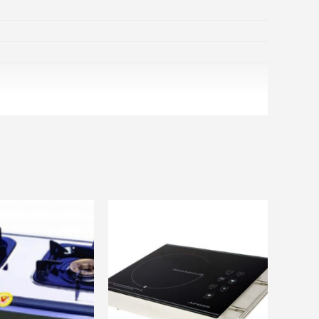
ãi khác
và nhiều ưu đãi khác