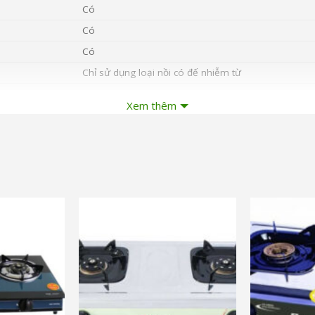
Có
Có
Có
Chỉ sử dụng loại nồi có đế nhiễm từ
Không mm
Xem thêm
2.8 kg
280 x 360 x 36 mm
c
và nhiều ưu đãi khác
và nhiều ưu đ