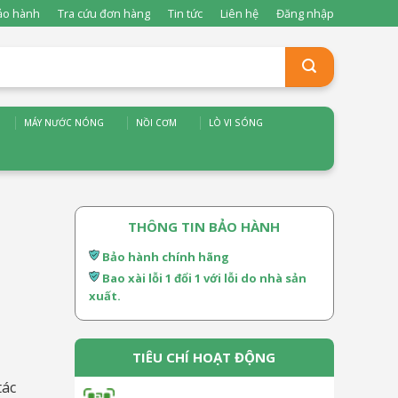
ảo hành
Tra cứu đơn hàng
Tin tức
Liên hệ
Đăng nhập
MÁY NƯỚC NÓNG
NỒI CƠM
LÒ VI SÓNG
THÔNG TIN BẢO HÀNH
Bảo hành chính hãng
Bao xài lỗi 1 đổi 1 với lỗi do nhà sản
xuất.
TIÊU CHÍ HOẠT ĐỘNG
tác