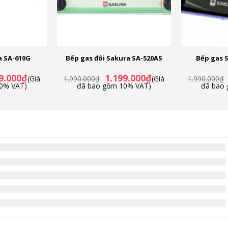
a SA-610G
Bếp gas đôi Sakura SA-520AS
Bếp gas 
Giá
Giá
Giá
9.000
₫
1.199.000
₫
(Giá
1.990.000
₫
(Giá
1.990.000
₫
hiện
gốc
hiện
0% VAT)
đã bao gồm 10% VAT)
đã bao
tại
là:
tại
.000₫.
là:
1.990.000₫.
là:
1.309.000₫.
1.199.000₫.