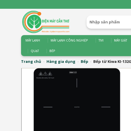
Bỏ
qua
nội
Tìm
dung
kiếm:
MÁY LẠNH
MÁY LẠNH CÔNG NGHIỆP
TIVI
MÁY GIẶT
QUẠT
BẾP
Trang chủ
-
Hàng gia dụng
-
Bếp
-
Bếp từ Kiwa KI-132