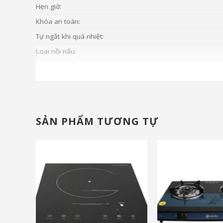
Hẹn giờ:
Khóa an toàn:
Tự ngắt khi quá nhiệt:
Loại nồi nấu:
Kích thước lắp đặt:
Khối lượng sản phẩm (kg):
Kích thước sản phẩm:
SẢN PHẨM TƯƠNG TỰ
và nhiều ưu đãi khác
và nhiều ưu đãi khá