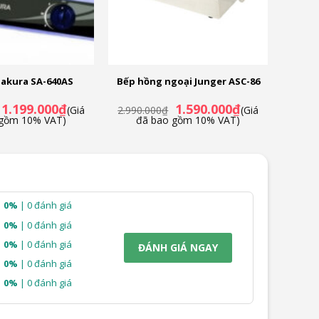
Sakura SA-640AS
Bếp hồng ngoại Junger ASC-86
Giá
Giá
Giá
Giá
1.199.000
₫
1.590.000
₫
(Giá
2.990.000
₫
(Giá
gốc
hiện
gốc
hiện
 gồm 10% VAT)
đã bao gồm 10% VAT)
là:
tại
là:
tại
1.990.000₫.
là:
2.990.000₫.
là:
1.199.000₫.
1.590.000₫.
0%
| 0 đánh giá
0%
| 0 đánh giá
0%
| 0 đánh giá
ĐÁNH GIÁ NGAY
0%
| 0 đánh giá
0%
| 0 đánh giá