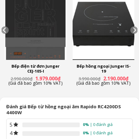
Bếp điện từ đơn Junger
Bếp hồng ngoại Junger IS-
CEJ-105-I
19
Giá
Giá
Giá
Giá
1.979.000
₫
2.190.000
₫
2.990.000
₫
3.990.000
₫
n
gốc
hiện
gốc
hiện
(Giá đã bao gồm 10% VAT)
(Giá đã bao gồm 10% VAT)
là:
tại
là:
tại
2.990.000₫.
là:
3.990.000₫.
là:
99.000₫.
1.979.000₫.
2.190
Đánh giá Bếp từ hồng ngoại âm Rapido RC4200DS
4400W
5
0%
| 0 đánh giá
4
0%
| 0 đánh giá