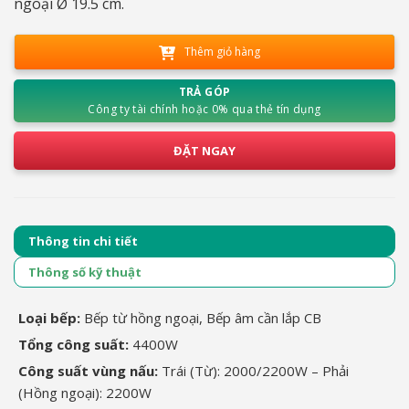
ngoại Ø 19.5 cm.
Thêm giỏ hàng
TRẢ GÓP
Công ty tài chính hoặc 0% qua thẻ tín dụng
ĐẶT NGAY
Thông tin chi tiết
Thông số kỹ thuật
Loại bếp:
Bếp từ hồng ngoại, Bếp âm cần lắp CB
Tổng công suất:
4400W
Công suất vùng nấu:
Trái (Từ): 2000/2200W – Phải
(Hồng ngoại): 2200W