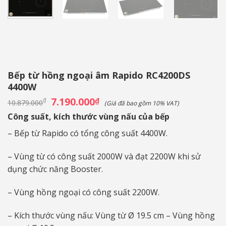
Bếp từ hồng ngoại âm Rapido RC4200DS
4400W
Giá
7.190.000
Giá
₫
₫
10.879.000
(Giá đã bao gồm 10% VAT)
gốc
hiện
là:
tại
Công suất, kích thước vùng nấu của bếp
10.879.000₫.
là:
7.190.000₫.
– Bếp từ Rapido có tổng công suất 4400W.
– Vùng từ có công suất 2000W và đạt 2200W khi sử
dụng chức năng Booster.
– Vùng hồng ngoại có công suất 2200W.
– Kích thước vùng nấu: Vùng từ Ø 19.5 cm – Vùng hồng