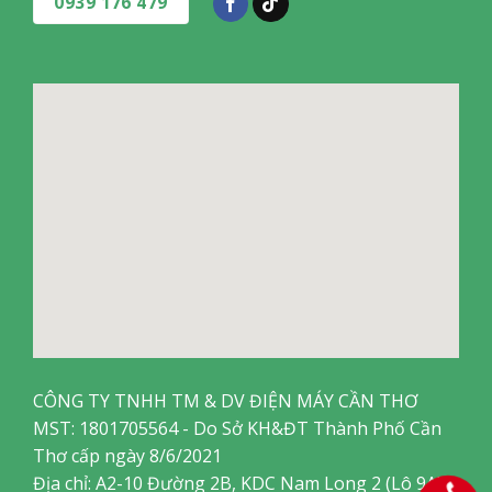
0939 176 479
CÔNG TY TNHH TM & DV ĐIỆN MÁY CẦN THƠ
MST: 1801705564 - Do Sở KH&ĐT Thành Phố Cần
Thơ cấp ngày 8/6/2021
Địa chỉ: A2-10 Đường 2B, KDC Nam Long 2 (Lô 9A),