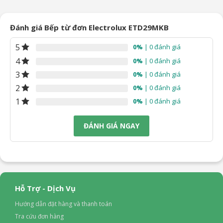
13.990.000₫.
là:
1.390.000₫.
là:
.090.000₫.
12.090.000₫.
990.000
Đánh giá Bếp từ đơn Electrolux ETD29MKB
5
0%
| 0 đánh giá
4
0%
| 0 đánh giá
3
0%
| 0 đánh giá
2
0%
| 0 đánh giá
1
0%
| 0 đánh giá
ĐÁNH GIÁ NGAY
Hỗ Trợ - Dịch Vụ
Hướng dẫn đặt hàng và thanh toán
Tra cứu đơn hàng