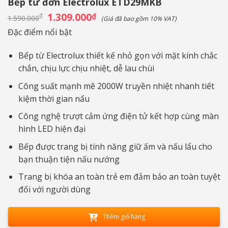
Bếp từ đơn Electrolux ETD29MKB
Giá
1.309.000
Giá
₫
₫
1.590.000
(Giá đã bao gồm 10% VAT)
gốc
hiện
là:
tại
Đặc điểm nổi bật
1.590.000₫.
là:
1.309.000₫.
Bếp từ Electrolux thiết kế nhỏ gọn với mặt kính chắc
chắn, chịu lực chịu nhiệt, dễ lau chùi
Công suất mạnh mẽ 2000W truyền nhiệt nhanh tiết
kiệm thời gian nấu
Công nghệ trượt cảm ứng điện tử kết hợp cùng màn
hình LED hiện đại
Bếp được trang bị tính năng giữ ấm và nấu lẩu cho
bạn thuận tiện nấu nướng
Trang bị khóa an toàn trẻ em đảm bảo an toàn tuyệt
đối với người dùng
Thêm giỏ hàng