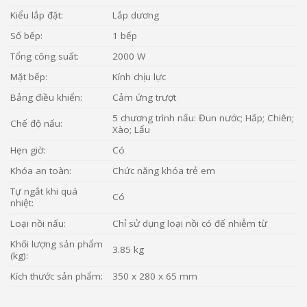
Kiểu lắp đặt:
Lắp dương
Số bếp:
1 bếp
Tổng công suất:
2000 W
Mặt bếp:
Kính chịu lực
Bảng điều khiển:
Cảm ứng trượt
5 chương trình nấu: Đun nước; Hấp; Chiên;
Chế độ nấu:
Xào; Lẩu
Hẹn giờ:
Có
Khóa an toàn:
Chức năng khóa trẻ em
Tự ngắt khi quá
Có
nhiệt:
Loại nồi nấu:
Chỉ sử dụng loại nồi có đế nhiễm từ
Khối lượng sản phẩm
3.85 kg
(kg):
Kích thước sản phẩm:
350 x 280 x 65 mm