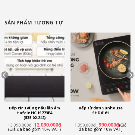
SẢN PHẨM TƯƠNG TỰ
Bếp từ 3 vùng nấu lắp âm
Bếp từ đơn Sunhouse
Hafele HC-IS773EA
SHD6161
(535.02.242)
á
Giá
Giá
Giá
Giá
12.090.000
₫
990.000
₫
13.990.000
₫
1.390.000
₫
(Giá
ện
gốc
hiện
gốc
hiện
(Giá đã bao gồm 10% VAT)
đã bao gồm 10% VAT)
là:
tại
là:
tại