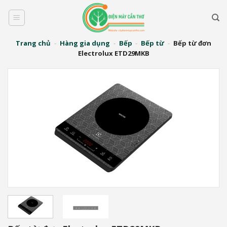
Bỏ
qua
nội
dung
Trang chủ
-
Hàng gia dụng
-
Bếp
-
Bếp từ
-
Bếp từ đơn
Electrolux ETD29MKB