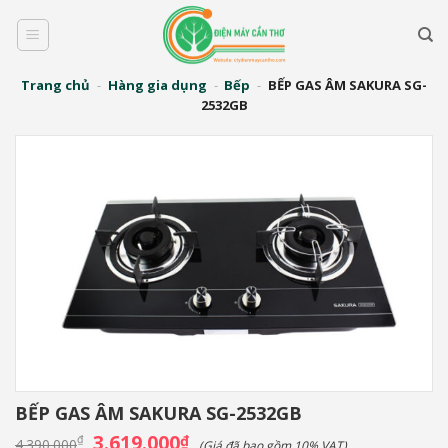
Bỏ
qua
nội
dung
Trang chủ
-
Hàng gia dụng
-
Bếp
-
BẾP GAS ÂM SAKURA SG-
2532GB
BẾP GAS ÂM SAKURA SG-2532GB
Giá
3.619.000
Giá
₫
₫
4.390.000
(Giá đã bao gồm 10% VAT)