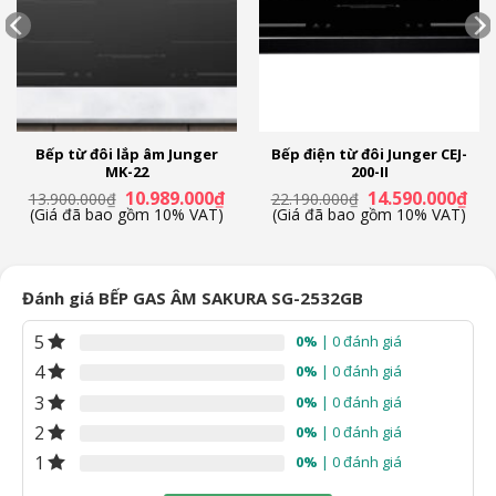
Bếp từ đôi lắp âm Junger
Bếp điện từ đôi Junger CEJ-
MK-22
200-II
á
Giá
Giá
Giá
Giá
10.989.000
₫
14.590.000
₫
13.900.000
₫
22.190.000
₫
ện
gốc
hiện
gốc
hiệ
(Giá đã bao gồm 10% VAT)
(Giá đã bao gồm 10% VAT)
là:
tại
là:
tại
13.900.000₫.
là:
22.190.000₫.
là:
.709.000₫.
10.989.000₫.
14.
Đánh giá BẾP GAS ÂM SAKURA SG-2532GB
5
0%
| 0 đánh giá
4
0%
| 0 đánh giá
3
0%
| 0 đánh giá
2
0%
| 0 đánh giá
1
0%
| 0 đánh giá