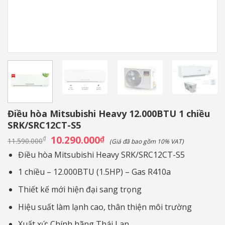
Điều hòa Mitsubishi Heavy 12.000BTU 1 chiều
SRK/SRC12CT-S5
Giá
10.290.000
Giá
₫
₫
11.590.000
(Giá đã bao gồm 10% VAT)
gốc
hiện
là:
tại
Điều hòa Mitsubishi Heavy SRK/SRC12CT-S5
11.590.000₫.
là:
10.290.000₫.
1 chiều – 12.000BTU (1.5HP) – Gas R410a
Thiết kế mới hiện đại sang trọng
Hiệu suất làm lạnh cao, thân thiện môi trường
Xuất xứ: Chính hãng Thái Lan