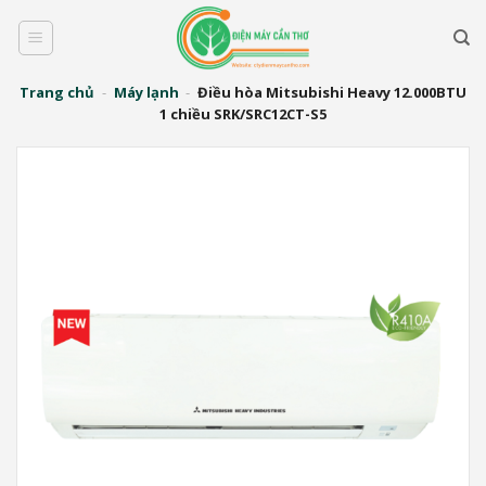
Bỏ
qua
nội
dung
Trang chủ
-
Máy lạnh
-
Điều hòa Mitsubishi Heavy 12.000BTU
1 chiều SRK/SRC12CT-S5