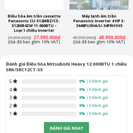
Điều hòa âm trần cassette
Máy lạnh âm trần
Panasonic CU-S12MBZ/CS-
Panasonic Inverter 4 HP S-
S12MB4ZW 11.600BTU –
3448PU3HA/U-34PRH1H5
Loại 1 chiều Inverter
á
Giá
Giá
Giá
Giá
27.990.000
₫
48.990.000
₫
29.890.000
₫
49.990.000
₫
ện
gốc
hiện
gốc
hiệ
(Giá đã bao gồm 10% VAT)
(Giá đã bao gồm 10% VAT)
là:
tại
là:
tại
29.890.000₫.
là:
49.990.000₫.
là:
.590.000₫.
27.990.000₫.
48.
Đánh giá Điều hòa Mitsubishi Heavy 12.000BTU 1 chiều
SRK/SRC12CT-S5
5
0%
| 0 đánh giá
4
0%
| 0 đánh giá
3
0%
| 0 đánh giá
2
0%
| 0 đánh giá
1
0%
| 0 đánh giá
ĐÁNH GIÁ NGAY