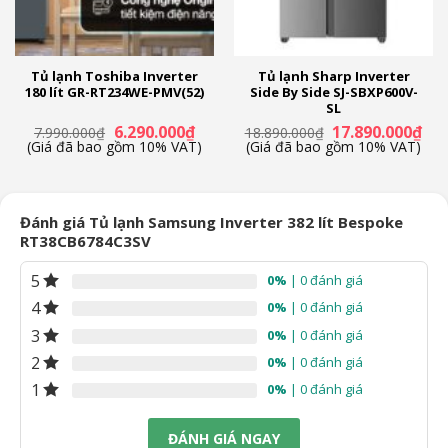
Chất liệu khay ngăn lạnh:
Kính chịu lực
Tủ lạnh Toshiba Inverter
Tủ lạnh Sharp Inverter
Chất liệu ống dẫn gas, dàn lạnh:
180 lít GR-RT234WE-PMV(52)
Side By Side SJ-SBXP600V-
SL
Ống dẫn gas bằng Đồng – Lá tản nhiệt bằng Nhôm
Giá
Giá
Giá
Giá
6.290.000
₫
17.890.000
₫
7.990.000
₫
18.890.000
₫
n
gốc
hiện
gốc
hiệ
(Giá đã bao gồm 10% VAT)
(Giá đã bao gồm 10% VAT)
Năm ra mắt:
là:
tại
là:
tại
7.990.000₫.
là:
18.890.000₫.
là:
90.000₫.
6.290.000₫.
17.
2023
Đánh giá Tủ lạnh Samsung Inverter 382 lít Bespoke
Sản xuất tại:
RT38CB6784C3SV
Thái Lan
5
0%
| 0 đánh giá
4
0%
| 0 đánh giá
Mức tiêu thụ điện năng
3
0%
| 0 đánh giá
Công suất tiêu thụ công bố theo TCVN:
2
0%
| 0 đánh giá
~ 1.09 kW/ngày
1
0%
| 0 đánh giá
Công nghệ tiết kiệm điện:
ĐÁNH GIÁ NGAY