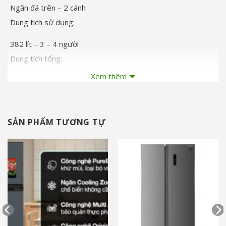
Ngăn đá trên – 2 cánh
Dung tích sử dụng:
382 lít – 3 – 4 người
Dung tích tổng:
398 lít
Xem thêm
Dung tích ngăn đá:
93 lít
SẢN PHẨM TƯƠNG TỰ
Dung tích ngăn lạnh:
289 lít
Dung tích ngăn chuyển đổi:
Không có
Chất liệu cửa tủ lạnh:
Thép phủ gốm