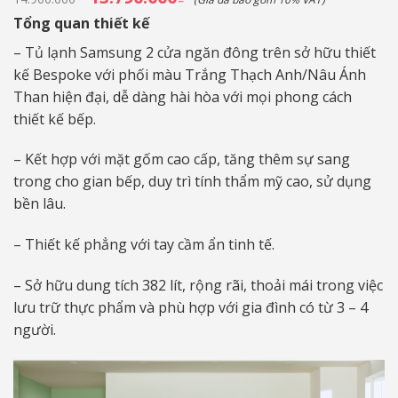
gốc
hiện
là:
tại
Tổng quan thiết kế
14.900.000₫.
là:
13.790.000₫.
– Tủ lạnh Samsung 2 cửa ngăn đông trên sở hữu thiết
kế Bespoke với phối màu Trắng Thạch Anh/Nâu Ánh
Than hiện đại, dễ dàng hài hòa với mọi phong cách
thiết kế bếp.
– Kết hợp với mặt gốm cao cấp, tăng thêm sự sang
trong cho gian bếp, duy trì tính thẩm mỹ cao, sử dụng
bền lâu.
– Thiết kế phẳng với tay cầm ẩn tinh tế.
– Sở hữu dung tích 382 lít, rộng rãi, thoải mái trong việc
lưu trữ thực phẩm và phù hợp với gia đình có từ 3 – 4
người.