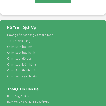
Digital Inverter
Công nghệ SmartThings AI Energy
Công nghệ bảo quản và làm lạnh
Công nghệ làm lạnh:
Hỗ Trợ - Dịch Vụ
Công nghệ All-around Cooling giúp kiểm soát chặt chẽ sự
Hướng dẫn đặt hàng và thanh toán
thay đổi nhiệt độ
Tra cứu đơn hàng
Công nghệ bảo quản thực phẩm:
Chính sách bảo mật
Chính sách bảo hành
Ngăn đông mềm linh hoạt 4 chế độ Optimal Fresh+
Chính sách đổi trả
Công nghệ kháng khuẩn, khử mùi:
Chính sách kiểm hàng
Chính Sách thanh toán
Hệ thống lọc Active Fresh Filter khử mùi, diệt khuẩn 99.99%
Chính sách vận chuyển
Tiện ích
Thông Tin Liên Hệ
Tiện ích:
Bán hàng Online
BẢO TRÌ – BẢO HÀNH – ĐỔI TRẢ
Hệ thống làm đá tự động Auto Ice Maker
Tăng không gian