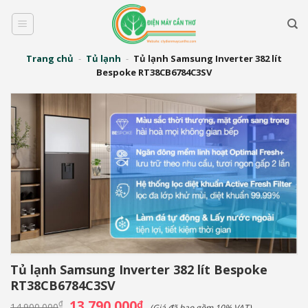
Bỏ
qua
nội
dung
Trang chủ
-
Tủ lạnh
-
Tủ lạnh Samsung Inverter 382 lít
Bespoke RT38CB6784C3SV
Tủ lạnh Samsung Inverter 382 lít Bespoke
RT38CB6784C3SV
Giá
13.790.000
Giá
₫
₫
14.900.000
(Giá đã bao gồm 10% VAT)