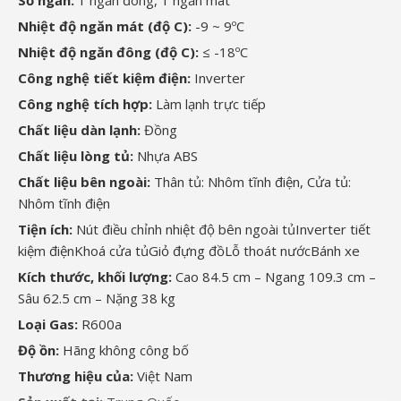
Số ngăn:
1 ngăn đông, 1 ngăn mát
Nhiệt độ ngăn mát (độ C):
-9 ~ 9ºC
Nhiệt độ ngăn đông (độ C):
≤ -18ºC
Công nghệ tiết kiệm điện:
Inverter
Công nghệ tích hợp:
Làm lạnh trực tiếp
Chất liệu dàn lạnh:
Đồng
Chất liệu lòng tủ:
Nhựa ABS
Chất liệu bên ngoài:
Thân tủ: Nhôm tĩnh điện, Cửa tủ:
Nhôm tĩnh điện
Tiện ích:
Nút điều chỉnh nhiệt độ bên ngoài tủ
Inverter tiết
kiệm điện
Khoá cửa tủ
Giỏ đựng đồ
Lỗ thoát nước
Bánh xe
Kích thước, khối lượng:
Cao 84.5 cm – Ngang 109.3 cm –
Sâu 62.5 cm – Nặng 38 kg
Loại Gas:
R600a
Độ ồn:
Hãng không công bố
Thương hiệu của:
Việt Nam