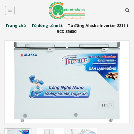
Bỏ
qua
nội
dung
Trang chủ
-
Tủ đông tủ mát
-
Tủ đông Alaska Inverter 221 lít
BCD 3568CI