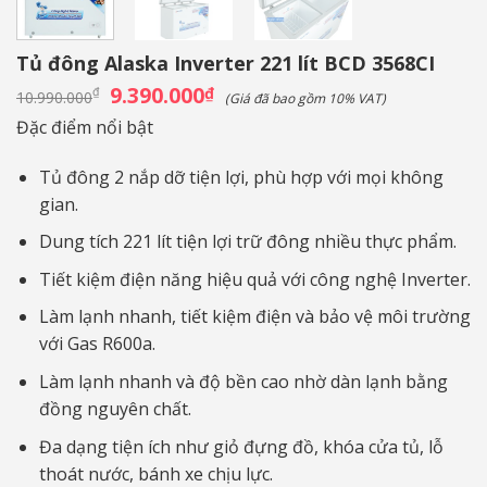
Tủ đông Alaska Inverter 221 lít BCD 3568CI
Giá
9.390.000
Giá
₫
₫
10.990.000
(Giá đã bao gồm 10% VAT)
gốc
hiện
là:
tại
Đặc điểm nổi bật
10.990.000₫.
là:
9.390.000₫.
Tủ đông 2 nắp dỡ tiện lợi, phù hợp với mọi không
gian.
Dung tích 221 lít tiện lợi trữ đông nhiều thực phẩm.
Tiết kiệm điện năng hiệu quả với công nghệ Inverter.
Làm lạnh nhanh, tiết kiệm điện và bảo vệ môi trường
với Gas R600a.
Làm lạnh nhanh và độ bền cao nhờ dàn lạnh bằng
đồng nguyên chất.
Đa dạng tiện ích như giỏ đựng đồ, khóa cửa tủ, lỗ
thoát nước, bánh xe chịu lực.