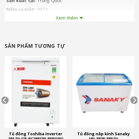
Sản xuất tại:
Trung Quốc
Năm ra mắt:
2022
Xem thêm
Hãng:
Alaska.
SẢN PHẨM TƯƠNG TỰ
Tủ đông Toshiba Inverter
Tủ đông nắp kính Sanaky
201 lít GR-RC265CM-PMV(01)
VH-382K 380 lít