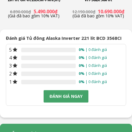
á
Giá
Giá
Giá
Giá
5.490.000
₫
10.690.000
₫
6.890.000
₫
12.190.000
₫
ện
gốc
hiện
gốc
hiệ
(Giá đã bao gồm 10% VAT)
(Giá đã bao gồm 10% VAT)
là:
tại
là:
tại
6.890.000₫.
là:
12.190.000₫.
là:
.990.000₫.
5.490.000₫.
10.
Đánh giá Tủ đông Alaska Inverter 221 lít BCD 3568CI
5
0%
| 0 đánh giá
4
0%
| 0 đánh giá
3
0%
| 0 đánh giá
2
0%
| 0 đánh giá
1
0%
| 0 đánh giá
ĐÁNH GIÁ NGAY