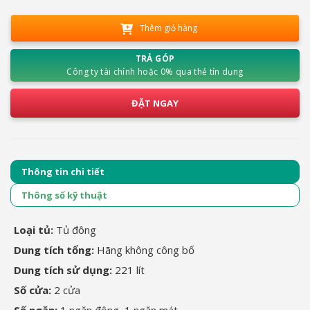
Thêm giỏ hàng
TRẢ GÓP
Công ty tài chính hoặc 0% qua thẻ tín dụng
ĐẶT NGAY
Thông tin chi tiết
Thông số kỹ thuật
Loại tủ:
Tủ đông
Dung tích tổng:
Hãng không công bố
Dung tích sử dụng:
221 lít
Số cửa:
2 cửa