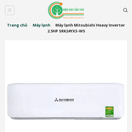
Bỏ
qua
nội
dung
Trang chủ
-
Máy lạnh
-
Máy lạnh Mitsubishi Heavy Inverter
2.5HP SRK24YXS-W5