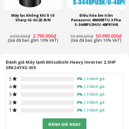
cách nhanh nhất và mạnh nhất.
Máy lọc không khí ô tô
Điều hòa âm trần
Sharp IG-GC2E-B/N
Panasonic 48000BTU 3 Pha
S-3448PU3H/U-48PR1H8
á
Giá
Giá
Giá
Giá
2.790.000
₫
50.990.000
₫
4.090.000
₫
59.490.000
₫
ện
gốc
hiện
gốc
hiệ
(Giá đã bao gồm 10% VAT)
(Giá đã bao gồm 10% VAT)
là:
tại
là:
tại
4.090.000₫.
là:
59.490.000₫.
là:
.590.000₫.
2.790.000₫.
50.
Đánh giá Máy lạnh Mitsubishi Heavy Inverter 2.5HP
SRK24YXS-W5
5
0%
| 0 đánh giá
4
0%
| 0 đánh giá
3
0%
| 0 đánh giá
2
0%
| 0 đánh giá
1
0%
| 0 đánh giá
ĐÁNH GIÁ NGAY