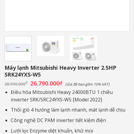
Máy lạnh Mitsubishi Heavy Inverter 2.5HP
SRK24YXS-W5
Giá
26.790.000
Giá
₫
₫
28.990.000
(Giá đã bao gồm 10% VAT)
gốc
hiện
là:
tại
Điều hòa Mitsubishi Heavy 24000BTU 1 chiều
28.990.000₫.
là:
inverter SRK/SRC24YXS-W5 [Model 2022]
26.790.000₫.
Thổi gió 4 hướng làm lạnh nhanh, mát lạnh dễ chịu
Công nghệ DC PAM inverter tiết kiệm điện
Lưới lọc Enzyme diệt khuẩn, khử mùi