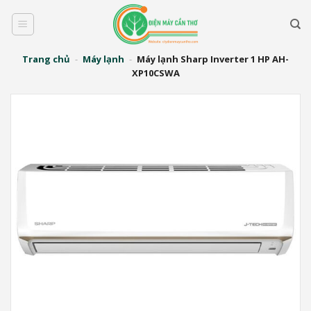
Bỏ
qua
nội
dung
Trang chủ
-
Máy lạnh
-
Máy lạnh Sharp Inverter 1 HP AH-
XP10CSWA