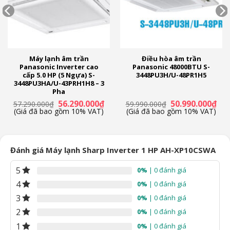
Máy lạnh âm trần
Điều hòa âm trần
Panasonic Inverter cao
Panasonic 48000BTU S-
cấp 5.0 HP (5 Ngựa) S-
3448PU3H/U-48PR1H5
3448PU3HA/U-43PRH1H8 – 3
Pha
á
Giá
Giá
Giá
Giá
56.290.000
₫
50.990.000
₫
57.290.000
₫
59.990.000
₫
ện
gốc
hiện
gốc
hiệ
(Giá đã bao gồm 10% VAT)
(Giá đã bao gồm 10% VAT)
Công nghệ Plasmacluster ion giúp diệt khuẩn,
là:
tại
là:
tại
57.290.000₫.
là:
59.990.000₫.
là:
làm sạch không khí
.990.000₫.
56.290.000₫.
50.
Sharp trang bị cho dòng máy lạnh này công nghệ
Đánh giá Máy lạnh Sharp Inverter 1 HP AH-XP10CSWA
Plasmacluster ion sẽ phát tán ion âm và dương tương tự
5
0%
| 0 đánh giá
như trong tự nhiên. Các ion này tiêu diệt vi khuẩn, virus, nấm
4
0%
| 0 đánh giá
mốc trong không khí, bảo vệ sức khỏe cho cả gia đình, đặc
biệt phù hợp với gia đình có trẻ nhỏ hoặc người già.
3
0%
| 0 đánh giá
2
0%
| 0 đánh giá
1
0%
| 0 đánh giá