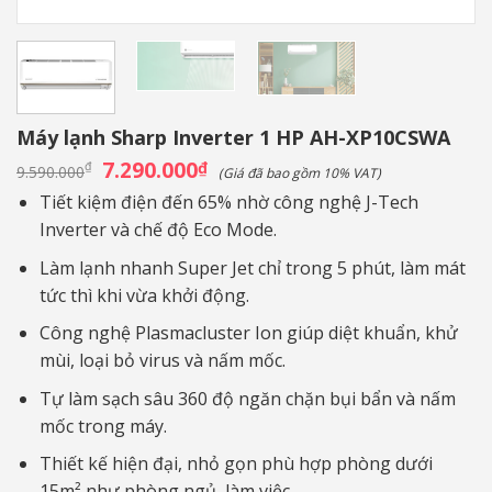
Máy lạnh Sharp Inverter 1 HP AH-XP10CSWA
Giá
7.290.000
Giá
₫
₫
9.590.000
(Giá đã bao gồm 10% VAT)
gốc
hiện
là:
tại
Tiết kiệm điện đến 65% nhờ công nghệ J-Tech
9.590.000₫.
là:
Inverter và chế độ Eco Mode.
7.290.000₫.
Làm lạnh nhanh Super Jet chỉ trong 5 phút, làm mát
tức thì khi vừa khởi động.
Công nghệ Plasmacluster Ion giúp diệt khuẩn, khử
mùi, loại bỏ virus và nấm mốc.
Tự làm sạch sâu 360 độ ngăn chặn bụi bẩn và nấm
mốc trong máy.
Thiết kế hiện đại, nhỏ gọn phù hợp phòng dưới
15m² như phòng ngủ, làm việc.