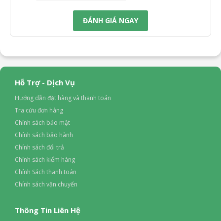
ĐÁNH GIÁ NGAY
Hỗ Trợ - Dịch Vụ
Hướng dẫn đặt hàng và thanh toán
Tra cứu đơn hàng
Chế độ tự làm sạch sâu 360°
Chính sách bảo mật
Các ion được phân tán khắp bộ phận bên trong máy giúp
Chính sách bảo hành
làm sạch bụi bẩn, ngăn ngừa nấm mốc phát triển. Đây là
Chính sách đổi trả
điểm cộng lớn giúp tiết kiệm thời gian vệ sinh máy, đồng thời
Chính sách kiểm hàng
đảm bảo chất lượng không khí lâu dài.
Chính Sách thanh toán
Chính sách vận chuyển
Thông Tin Liên Hệ