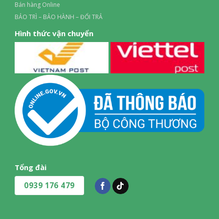
Bán hàng Online
BẢO TRÌ – BẢO HÀNH – ĐỔI TRẢ
Hình thức vận chuyển
Làm lạnh nhanh với Super Jet
Máy lạnh Sharp AH-XP10CSWA có chế độ làm lạnh nhanh
Super Jet giúp giảm nhiệt độ phòng 5°C chỉ sau 5 phút. Tính
năng này rất hữu ích trong những ngày hè nóng bức hoặc
khi cần làm mát tức thì. Luồng gió COANDA thổi xa đến 15m
mang đến sự mát mẻ dễ chịu, không gây lạnh buốt.
Tổng đài
0939 176 479