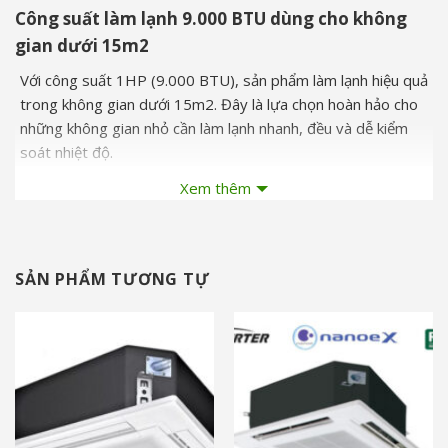
Công suất làm lạnh 9.000 BTU dùng cho không
gian dưới 15m2
Với công suất 1HP (9.000 BTU), sản phẩm làm lạnh hiệu quả
trong không gian dưới 15m2. Đây là lựa chọn hoàn hảo cho
những không gian nhỏ cần làm lạnh nhanh, đều và dễ kiểm
soát nhiệt độ.
Xem thêm
Siêu tiết kiệm điện năng
Điểm mạnh nổi bật của AH-XP10CSWA là khả năng tiết kiệm
điện đến 65% nhờ tích hợp công nghệ J-Tech Inverter. Kết
SẢN PHẨM TƯƠNG TỰ
hợp cùng chế độ Eco Mode, máy vận hành ổn định, tiêu thụ
chỉ 710W/h – lý tưởng cho những ai lo lắng về hóa đơn điện
mỗi tháng. Máy lạnh này có mức đánh giá tiết kiệm điện đạt
5 sao (hiệu suất 4.54), vượt trội so với nhiều dòng máy cùng
phân khúc.