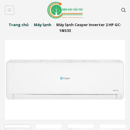
Bỏ
qua
nội
dung
Trang chủ
-
Máy lạnh
-
Máy lạnh Casper Inverter 2 HP GC-
18IS33