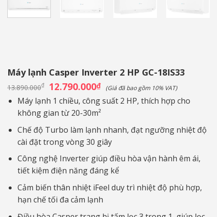
Máy lạnh Casper Inverter 2 HP GC-18IS33
Giá
12.790.000
Giá
₫
₫
13.890.000
(Giá đã bao gồm 10% VAT)
gốc
hiện
là:
tại
Máy lạnh 1 chiều, công suất 2 HP, thích hợp cho
13.890.000₫.
là:
không gian từ 20-30m²
12.790.000₫.
Chế độ Turbo làm lạnh nhanh, đạt ngưỡng nhiệt độ
cài đặt trong vòng 30 giây
Công nghệ Inverter giúp điều hòa vận hành êm ái,
tiết kiệm điện năng đáng kể
Cảm biến thân nhiệt iFeel duy trì nhiệt độ phù hợp,
hạn chế tối đa cảm lạnh
Điều hòa Casper trang bị tấm lọc 3 trong 1, giúp lọc