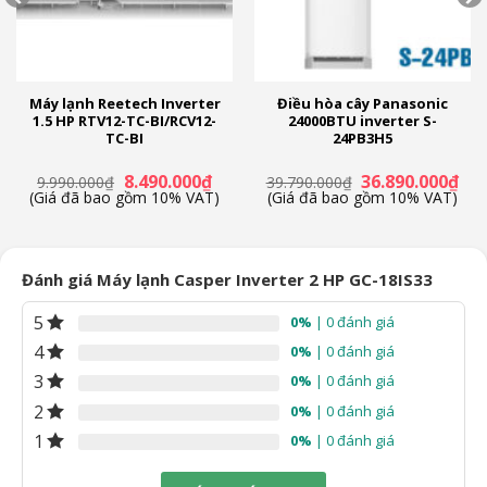
Máy lạnh Reetech Inverter
Điều hòa cây Panasonic
1.5 HP RTV12-TC-BI/RCV12-
24000BTU inverter S-
TC-BI
24PB3H5
á
Giá
Giá
Giá
Giá
8.490.000
₫
36.890.000
₫
9.990.000
₫
39.790.000
₫
ện
gốc
hiện
gốc
hiệ
(Giá đã bao gồm 10% VAT)
(Giá đã bao gồm 10% VAT)
là:
tại
là:
tại
9.990.000₫.
là:
39.790.000₫.
là:
.590.000₫.
8.490.000₫.
36.
Đánh giá Máy lạnh Casper Inverter 2 HP GC-18IS33
5
0%
| 0 đánh giá
4
0%
| 0 đánh giá
3
0%
| 0 đánh giá
2
0%
| 0 đánh giá
1
0%
| 0 đánh giá