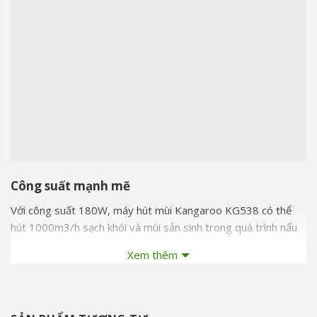
Công suất mạnh mẽ
Với công suất 180W, máy hút mùi Kangaroo KG538 có thể
hút 1000m3/h sạch khói và mùi sản sinh trong quá trình nấu
nướng, đảm bảo không gian bếp luôn sạch thoáng và trong
Xem thêm
lành.
Bảng điều khiển dễ thao tác
Bảng điều khiển cảm ứng gồm 5 nút, với 3 tốc độ hút giúp