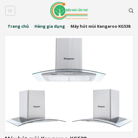
Bỏ
qua
nội
dung
Trang chủ
-
Hàng gia dụng
-
Máy hút mùi Kangaroo KG538