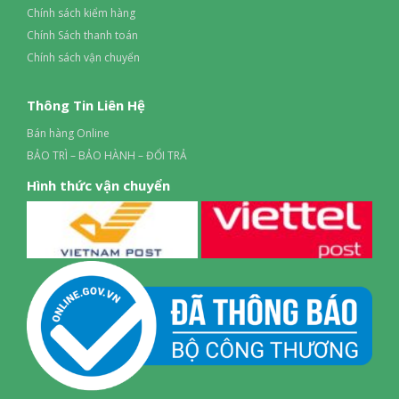
Chính sách kiểm hàng
Thay thế với cùng 1 loại và bóng đèn/đèn định mức
Chính Sách thanh toán
Chính sách vận chuyển
Thông Tin Liên Hệ
Bán hàng Online
BẢO TRÌ – BẢO HÀNH – ĐỔI TRẢ
Hình thức vận chuyển