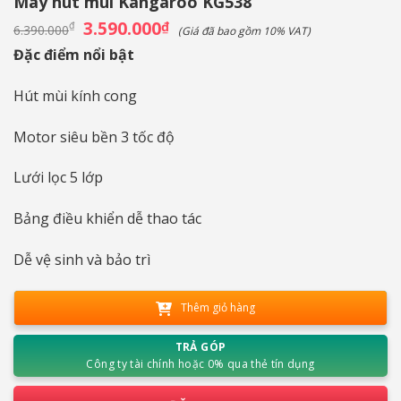
Máy hút mùi Kangaroo KG538
Giá
3.590.000
Giá
₫
₫
6.390.000
(Giá đã bao gồm 10% VAT)
gốc
hiện
là:
tại
Đặc điểm nổi bật
6.390.000₫.
là:
3.590.000₫.
Hút mùi kính cong
Motor siêu bền 3 tốc độ
Lưới lọc 5 lớp
Bảng điều khiển dễ thao tác
Dễ vệ sinh và bảo trì
Thêm giỏ hàng
TRẢ GÓP
Công ty tài chính hoặc 0% qua thẻ tín dụng