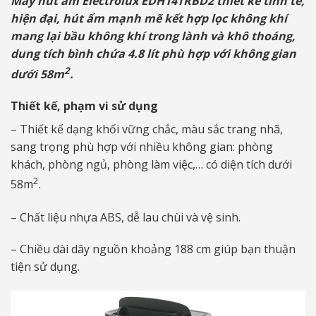
Máy hút ẩm Electrolux EDH14TRBD2 thiết kế tinh tế,
10.900.000₫.
là:
hiện đại, hút ẩm mạnh mẽ kết hợp lọc không khí
9.690.000₫.
mang lại bầu không khí trong lành và khô thoáng,
dung tích bình chứa 4.8 lít phù hợp với không gian
2
dưới 58m
.
Thiết kế, phạm vi sử dụng
– Thiết kế dạng khối vững chắc, màu sắc trang nhã,
sang trọng phù hợp với nhiều không gian: phòng
khách, phòng ngủ, phòng làm việc,… có diện tích dưới
2
58m
.
– Chất liệu nhựa ABS, dễ lau chùi và vệ sinh.
– Chiều dài dây nguồn khoảng 188 cm giúp bạn thuận
tiện sử dụng.