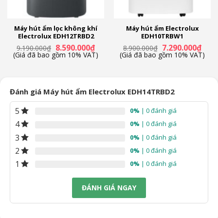
Kích thước, khối lượng:
Ngang 37 cm – Cao 60 cm – Sâu 25 cm – Nặng 19.7 kg
Thương hiệu:
Máy hút ẩm lọc không khí
Máy hút ẩm Electrolux
Electrolux EDH12TRBD2
EDH10TRBW1
Thụy Điển
Giá
Giá
Giá
Giá
8.590.000
₫
7.290.000
₫
9.190.000
₫
8.900.000
₫
Sản xuất tại:
gốc
hiện
gốc
hiện
(Giá đã bao gồm 10% VAT)
(Giá đã bao gồm 10% VAT)
là:
tại
là:
tại
Trung Quốc
9.190.000₫.
là:
8.900.000₫.
là:
8.590.000₫.
7.290
Năm ra mắt:
2022
Đánh giá Máy hút ẩm Electrolux EDH14TRBD2
Hãng:
5
0%
| 0 đánh giá
Electrolux
4
0%
| 0 đánh giá
3
0%
| 0 đánh giá
2
0%
| 0 đánh giá
1
0%
| 0 đánh giá
ĐÁNH GIÁ NGAY