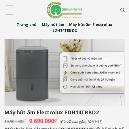
Bỏ
qua
nội
dung
Trang chủ
-
Máy hút ẩm
-
Máy hút ẩm Electrolux
EDH14TRBD2
Máy hút ẩm Electrolux EDH14TRBD2
Giá
9.690.000
Giá
₫
₫
10.900.000
(Giá đã bao gồm 10% VAT)
gốc
hiện
là:
tại