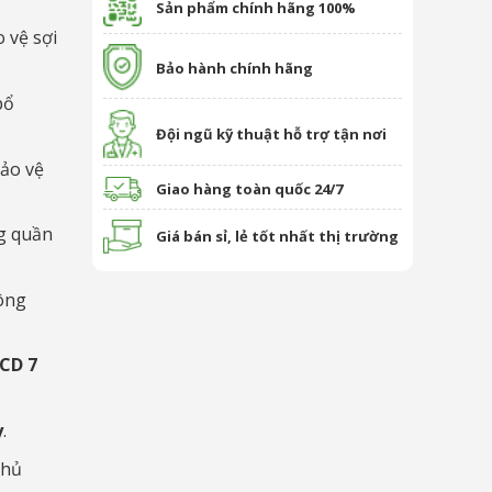
Sản phẩm chính hãng 100%
 vệ sợi
Bảo hành chính hãng
bổ
Đội ngũ kỹ thuật hỗ trợ tận nơi
ảo vệ
Giao hàng toàn quốc 24/7
g quần
Giá bán sỉ, lẻ tốt nhất thị trường
ông
CD 7
y
.
chủ