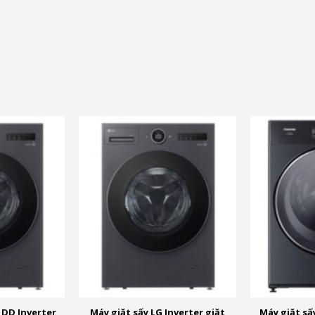
và nhiều ưu đãi khác
c
và nhiều ưu đ
 DD Inverter
Máy giặt sấy LG Inverter giặt
Máy giặt sấ