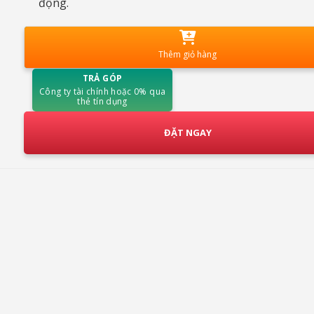
động.
Thêm giỏ hàng
TRẢ GÓP
Công ty tài chính hoặc 0% qua
thẻ tín dụng
ĐẶT NGAY