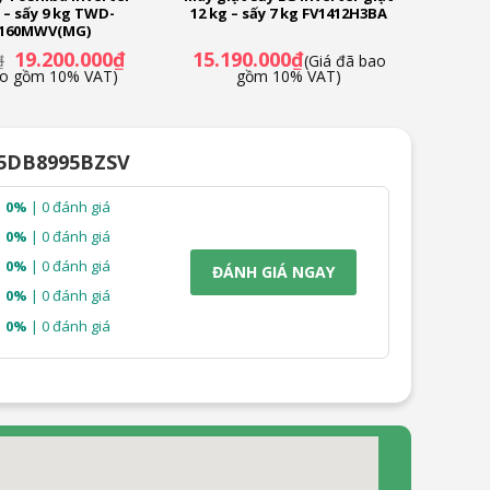
g – sấy 9 kg TWD-
12 kg – sấy 7 kg FV1412H3BA
160MWV(MG)
Giá
Giá
19.200.000
₫
15.190.000
₫
₫
(Giá đã bao
gốc
hiện
ao gồm 10% VAT)
gồm 10% VAT)
là:
tại
21.990.000₫.
là:
19.200.000₫.
D25DB8995BZSV
0%
| 0 đánh giá
0%
| 0 đánh giá
0%
| 0 đánh giá
ĐÁNH GIÁ NGAY
0%
| 0 đánh giá
0%
| 0 đánh giá