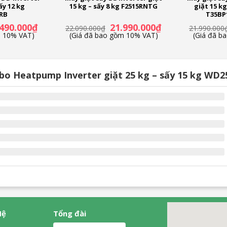
ấy 12 kg
15 kg – sấy 8 kg F2515RNTG
giặt 15 k
RB
T35BP
Giá
Giá
Giá
.490.000
₫
21.990.000
₫
22.090.000
₫
21.990.000
hiện
gốc
hiện
m 10% VAT)
(Giá đã bao gồm 10% VAT)
(Giá đã b
tại
là:
tại
90.000₫.
là:
22.090.000₫.
là:
32.490.000₫.
21.990.000₫.
bo Heatpump Inverter giặt 25 kg – sấy 15 kg W
Hệ
Tổng đài