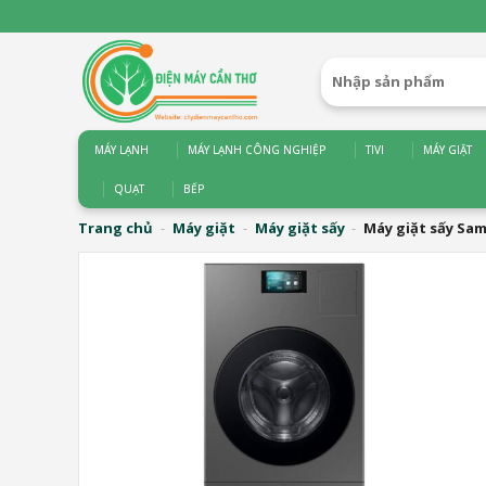
Bỏ
qua
nội
Tìm
dung
kiếm:
MÁY LẠNH
MÁY LẠNH CÔNG NGHIỆP
TIVI
MÁY GIẶT
QUẠT
BẾP
Trang chủ
-
Máy giặt
-
Máy giặt sấy
-
Máy giặt sấy Sa