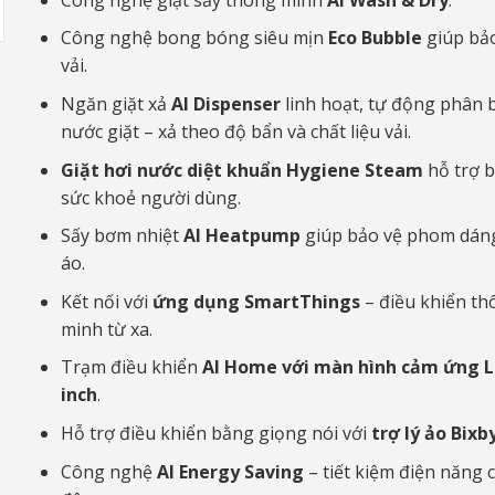
Công nghệ bong bóng siêu mịn
Eco Bubble
giúp bảo
vải.
Ngăn giặt xả
AI Dispenser
linh hoạt, tự động phân 
nước giặt – xả theo độ bẩn và chất liệu vải.
Giặt hơi nước diệt khuẩn Hygiene Steam
hỗ trợ b
sức khoẻ người dùng.
Sấy bơm nhiệt
AI Heatpump
giúp bảo vệ phom dán
áo.
Kết nối với
ứng dụng SmartThings
– điều khiển th
minh từ xa.
Trạm điều khiển
AI Home với màn hình cảm ứng L
inch
.
Hỗ trợ điều khiển bằng giọng nói với
trợ lý ảo Bixb
Công nghệ
AI Energy Saving
– tiết kiệm điện năng 