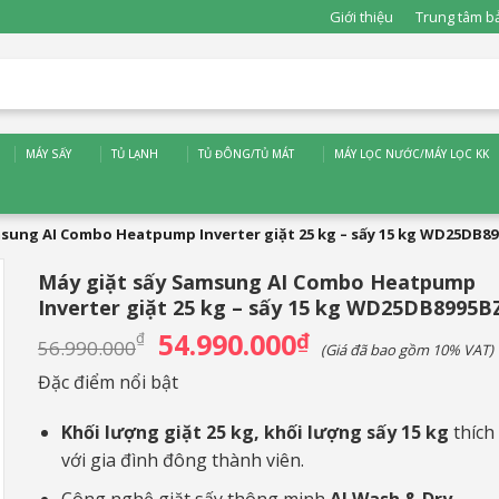
Giới thiệu
Trung tâm b
MÁY SẤY
TỦ LẠNH
TỦ ĐÔNG/TỦ MÁT
MÁY LỌC NƯỚC/MÁY LỌC KK
msung AI Combo Heatpump Inverter giặt 25 kg – sấy 15 kg WD25DB8
Máy giặt sấy Samsung AI Combo Heatpump
Inverter giặt 25 kg – sấy 15 kg WD25DB8995B
54.990.000
Giá
₫
Giá
₫
56.990.000
(Giá đã bao gồm 10% VAT)
gốc
hiện
là:
tại
Đặc điểm nổi bật
56.990.000₫.
là:
54.990.000₫.
Khối lượng giặt 25 kg, khối lượng sấy 15 kg
thích
với gia đình đông thành viên.
Công nghệ giặt sấy thông minh
AI Wash & Dry
.