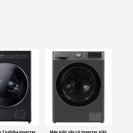
và nhiều ưu đãi khác
ãi khác
y Toshiba Inverter
Máy giặt sấy LG Inverter giặt