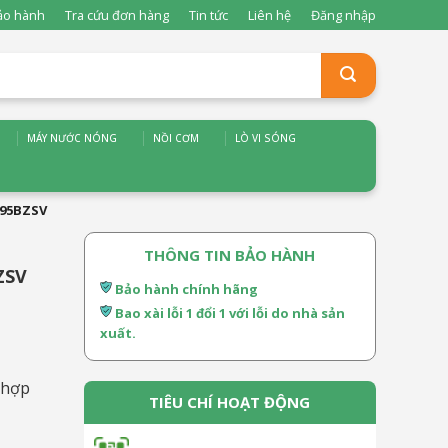
ảo hành
Tra cứu đơn hàng
Tin tức
Liên hệ
Đăng nhập
MÁY NƯỚC NÓNG
NỒI CƠM
LÒ VI SÓNG
995BZSV
THÔNG TIN BẢO HÀNH
ZSV
Bảo hành chính hãng
Bao xài lỗi 1 đổi 1 với lỗi do nhà sản
xuất.
 hợp
TIÊU CHÍ HOẠT ĐỘNG