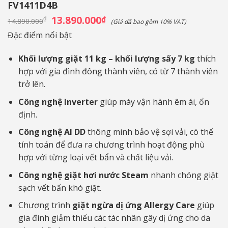
FV1411D4B
Giá
13.890.000
Giá
₫
₫
14.890.000
(Giá đã bao gồm 10% VAT)
gốc
hiện
là:
tại
Đặc điểm nổi bật
14.890.000₫.
là:
13.890.000₫.
Khối lượng giặt 11 kg – khối lượng sấy 7 kg
thích
hợp với gia đình đông thành viên, có từ 7 thành viên
trở lên.
Công nghệ Inverter
giúp máy vận hành êm ái, ổn
định.
Công nghệ AI DD
thông minh bảo vệ sợi vải, có thể
tính toán để đưa ra chương trình hoạt động phù
hợp với từng loại vết bẩn và chất liệu vải.
Công nghệ giặt hơi nước Steam
nhanh chóng giặt
sạch vết bẩn khó giặt.
Chương trình
giặt ngừa dị ứng Allergy Care
giúp
gia đình giảm thiểu các tác nhân gây dị ứng cho da