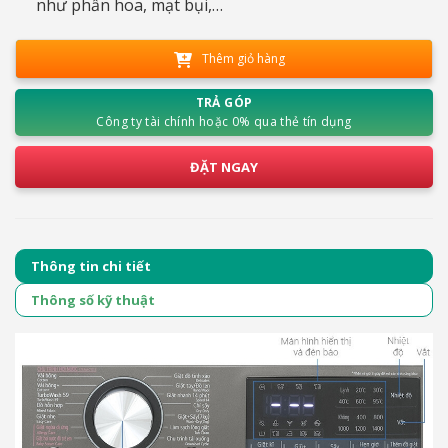
như phấn hoa, mạt bụi,…
Thêm giỏ hàng
TRẢ GÓP
Công ty tài chính hoặc 0% qua thẻ tín dụng
ĐẶT NGAY
Thông tin chi tiết
Thông số kỹ thuật