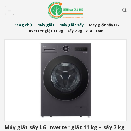
Bỏ
qua
nội
dung
Trang chủ
-
Máy giặt
-
Máy giặt sấy
-
Máy giặt sấy LG
Inverter giặt 11 kg – sấy 7 kg FV1411D4B
Máy giặt sấy LG Inverter giặt 11 kg – sấy 7 kg