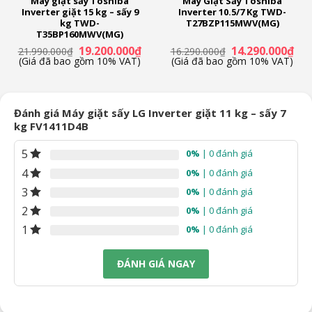
Máy giặt sấy Toshiba
Máy Giặt Sấy Toshiba
Thời gian bảo hành động cơ:
Inverter giặt 15 kg – sấy 9
Inverter 10.5/7 Kg TWD-
kg TWD-
T27BZP115MWV(MG)
10 năm
T35BP160MWV(MG)
á
Giá
Giá
Giá
Giá
19.200.000
₫
14.290.000
₫
21.990.000
₫
16.290.000
₫
ện
gốc
hiện
gốc
hiệ
(Giá đã bao gồm 10% VAT)
(Giá đã bao gồm 10% VAT)
là:
tại
là:
tại
21.990.000₫.
là:
16.290.000₫.
là:
.290.000₫.
19.200.000₫.
14.
Đánh giá Máy giặt sấy LG Inverter giặt 11 kg – sấy 7
kg FV1411D4B
5
0%
| 0 đánh giá
4
0%
| 0 đánh giá
3
0%
| 0 đánh giá
2
0%
| 0 đánh giá
1
0%
| 0 đánh giá
ĐÁNH GIÁ NGAY