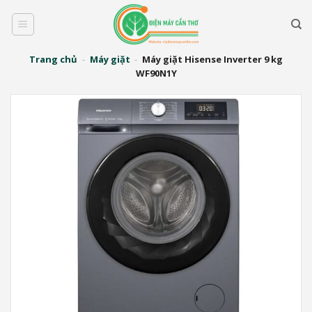
Bỏ
qua
nội
dung
Trang chủ
-
Máy giặt
-
Máy giặt Hisense Inverter 9 kg
WF90N1Y