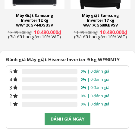
Máy Giặt Samsung
Máy giặt Samsung
Inverter 12 Kg
Inverter 17 kg
WW12CGP44DSBSV
WA17CG6886BVSV
Giá
Giá
Giá
Giá
10.490.000
₫
10.490.000
₫
13.990.000
₫
11.990.000
₫
n
gốc
hiện
gốc
hiệ
(Giá đã bao gồm 10% VAT)
(Giá đã bao gồm 10% VAT)
là:
tại
là:
tại
13.990.000₫.
là:
11.990.000₫.
là:
90.000₫.
10.490.000₫.
10.
Đánh giá Máy giặt Hisense Inverter 9 kg WF90N1Y
5
0%
| 0 đánh giá
4
0%
| 0 đánh giá
3
0%
| 0 đánh giá
2
0%
| 0 đánh giá
1
0%
| 0 đánh giá
ĐÁNH GIÁ NGAY