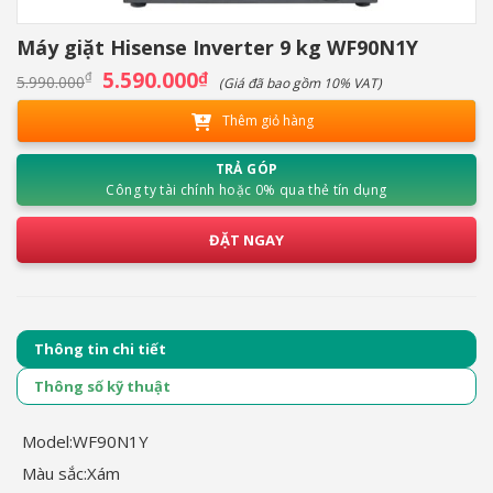
Máy giặt Hisense Inverter 9 kg WF90N1Y
Giá
5.590.000
Giá
₫
₫
5.990.000
(Giá đã bao gồm 10% VAT)
gốc
hiện
là:
tại
Thêm giỏ hàng
5.990.000₫.
là:
5.590.000₫.
TRẢ GÓP
Công ty tài chính hoặc 0% qua thẻ tín dụng
ĐẶT NGAY
Thông tin chi tiết
Thông số kỹ thuật
Model:
WF90N1Y
Màu sắc:
Xám