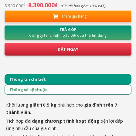
Giá
8.390.000
Giá
₫
₫
8.990.000
(Giá đã bao gồm 10% VAT)
gốc
hiện
là:
tại
Thêm giỏ hàng
8.990.000₫.
là:
8.390.000₫.
TRẢ GÓP
Công ty tài chính hoặc 0% qua thẻ tín dụng
ĐẶT NGAY
Thông tin chi tiết
Thông số kỹ thuật
Khối lượng
giặt 10.5 kg
phù hợp cho
gia đình
trên 7
thành viên
.
Tích hợp
đa dạng chương trình hoạt động
tiện lợi đáp
ứng nhu cầu của gia đình.