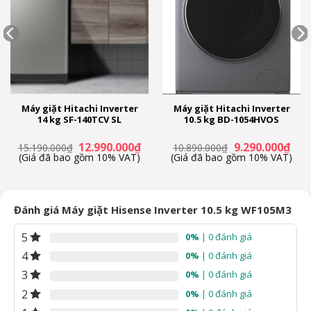
Máy giặt Hitachi Inverter
Máy giặt Hitachi Inverter
14 kg SF-140TCV SL
10.5 kg BD-1054HVOS
á
Giá
Giá
Giá
Giá
12.990.000
₫
9.290.000
₫
15.190.000
₫
10.890.000
₫
ện
gốc
hiện
gốc
hiện
(Giá đã bao gồm 10% VAT)
(Giá đã bao gồm 10% VAT)
là:
tại
là:
tại
15.190.000₫.
là:
10.890.000₫.
là:
.490.000₫.
12.990.000₫.
9.29
Đánh giá Máy giặt Hisense Inverter 10.5 kg WF105M3
5
0%
| 0 đánh giá
4
0%
| 0 đánh giá
3
0%
| 0 đánh giá
2
0%
| 0 đánh giá