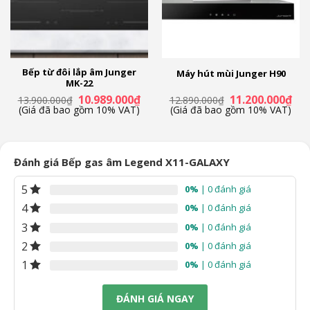
Bếp từ đôi lắp âm Junger
Máy hút mùi Junger H90
MK-22
á
Giá
Giá
Giá
Giá
10.989.000
₫
11.200.000
₫
13.900.000
₫
12.890.000
₫
ện
gốc
hiện
gốc
hiệ
(Giá đã bao gồm 10% VAT)
(Giá đã bao gồm 10% VAT)
là:
tại
là:
tại
13.900.000₫.
là:
12.890.000₫.
là:
.990.000₫.
10.989.000₫.
11.
Đánh giá Bếp gas âm Legend X11-GALAXY
5
0%
| 0 đánh giá
4
0%
| 0 đánh giá
3
0%
| 0 đánh giá
2
0%
| 0 đánh giá
1
0%
| 0 đánh giá
ĐÁNH GIÁ NGAY