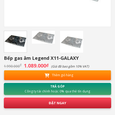
Bếp gas âm Legend X11-GALAXY
Giá
1.089.000
Giá
₫
₫
1.990.000
(Giá đã bao gồm 10% VAT)
gốc
hiện
là:
tại
Thêm giỏ hàng
1.990.000₫.
là:
1.089.000₫.
TRẢ GÓP
Công ty tài chính hoặc 0% qua thẻ tín dụng
ĐẶT NGAY