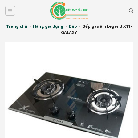
Bỏ
qua
nội
dung
Trang chủ
-
Hàng gia dụng
-
Bếp
-
Bếp gas âm Legend X11-
GALAXY