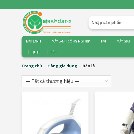
Bỏ
qua
nội
Tìm
dung
kiếm:
MÁY LẠNH
MÁY LẠNH CÔNG NGHIỆP
TIVI
MÁY GIẶT
QUẠT
BẾP
Trang chủ
-
Hàng gia dụng
-
Bàn là
Thương
hiệu
và nhiều ưu đãi khác
và nhiều ưu đãi khá