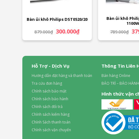
Bàn ủi khô Phil
Bàn ủi khô Philips DST0520/20
1100
Giá
Giá
Giá
300.000
₫
37
879.000
₫
789.000
₫
gốc
hiện
gốc
là:
tại
là:
879.000₫.
là:
789
300.000₫.
Hỗ Trợ - Dịch Vụ
Thông Tin Liên 
Hướng dẫn đặt hàng và thanh toán
Bán hàng Online
Tra cứu đơn hàng
BẢO TRÌ – BẢO HÀNH
Chính sách bảo mật
Hình thức vận 
Chính sách bảo hành
Chính sách đổi trả
Chính sách kiểm hàng
Chính Sách thanh toán
Chính sách vận chuyển