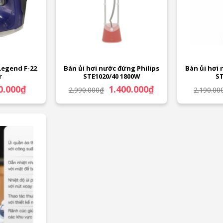
Legend F-22
Bàn ủi hơi nước đứng Philips
Bàn ủi hơi 
r
STE1020/40 1800W
ST
Giá
Giá
Giá
0.000
₫
1.400.000
₫
2.990.000
₫
2.190.00
hiện
gốc
hiện
tại
là:
tại
.000₫.
là:
2.990.000₫.
là:
300.000₫.
1.400.000₫.
c