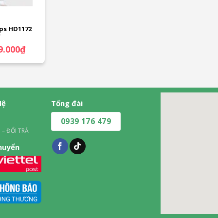
ips HD1172
W
Giá
9.000
₫
hiện
tại
.000₫.
là:
379.000₫.
Hệ
Tổng đài
0939 176 479
 – ĐỔI TRẢ
chuyển