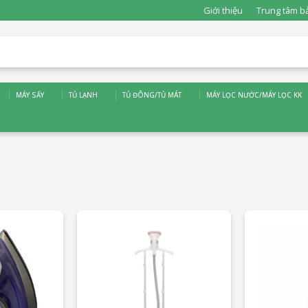
Giới thiệu
Trung tâm b
MÁY SẤY
TỦ LẠNH
TỦ ĐÔNG/TỦ MÁT
MÁY LỌC NƯỚC/MÁY LỌC KK
c
và nhiều ưu đãi khác
và nhiều ưu đ