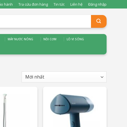
ảo hành
Tra cứu đơn hàng
Tin tức
Liên hệ
Đăng nhập
MÁY NƯỚC NÓNG
NỒI CƠM
LÒ VI SÓNG
ãi khác
và nhiều ưu đãi khác