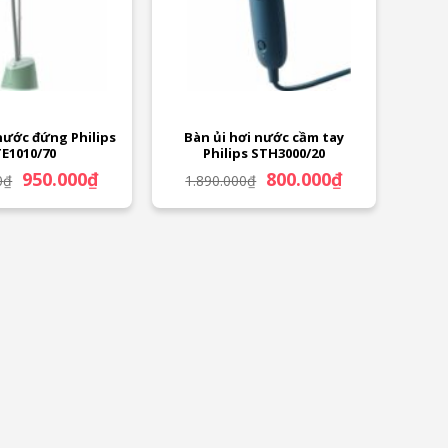
nước đứng Philips
Bàn ủi hơi nước cầm tay
E1010/70
Philips STH3000/20
Giá
Giá
Giá
Giá
950.000
₫
800.000
₫
0
₫
1.890.000
₫
gốc
hiện
gốc
hiện
là:
tại
là:
tại
2.190.000₫.
là:
1.890.000₫.
là:
950.000₫.
800.000₫.