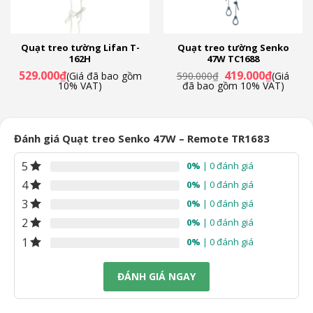
Quạt treo tường Lifan T-
Quạt treo tường Senko
162H
47W TC1688
Giá
Giá
529.000
₫
419.000
₫
(Giá đã bao gồm
590.000
₫
(Giá
gốc
hiện
10% VAT)
đã bao gồm 10% VAT)
là:
tại
590.000₫.
là:
₫.
419.000₫
Đánh giá Quạt treo Senko 47W – Remote TR1683
5
0%
| 0 đánh giá
4
0%
| 0 đánh giá
3
0%
| 0 đánh giá
2
0%
| 0 đánh giá
1
0%
| 0 đánh giá
ĐÁNH GIÁ NGAY