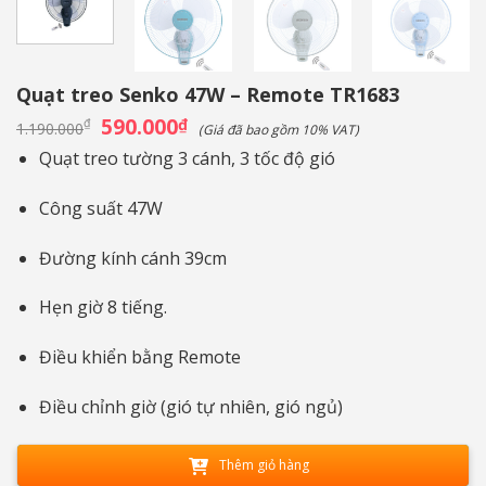
Quạt treo Senko 47W – Remote TR1683
Giá
590.000
Giá
₫
₫
1.190.000
(Giá đã bao gồm 10% VAT)
gốc
hiện
là:
tại
Quạt treo tường 3 cánh, 3 tốc độ gió
1.190.000₫.
là:
590.000₫.
Công suất 47W
Đường kính cánh 39cm
Hẹn giờ 8 tiếng.
Điều khiển bằng Remote
Điều chỉnh giờ (gió tự nhiên, gió ngủ)
Thêm giỏ hàng