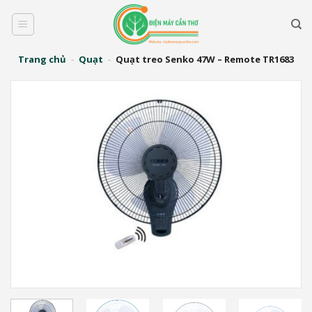
Bỏ
qua
nội
dung
Trang chủ
-
Quạt
-
Quạt treo Senko 47W – Remote TR1683