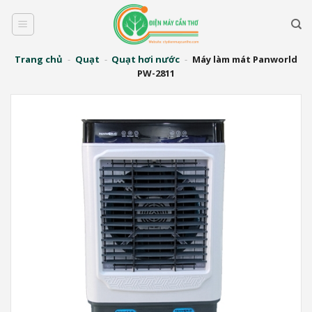
Bỏ
qua
nội
dung
Trang chủ
-
Quạt
-
Quạt hơi nước
-
Máy làm mát Panworld
PW-2811