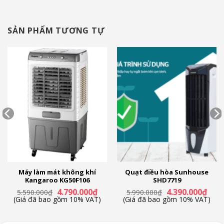
SẢN PHẨM TƯƠNG TỰ
Máy làm mát không khí
Quạt điều hòa Sunhouse
Kangaroo KG50F106
SHD7719
Giá
Giá
Giá
Giá
4.790.000
₫
4.390.000
₫
5.590.000
₫
5.990.000
₫
n
gốc
hiện
gốc
hiện
(Giá đã bao gồm 10% VAT)
(Giá đã bao gồm 10% VAT)
là:
tại
là:
tại
5.590.000₫.
là:
5.990.000₫.
là:
90.000₫.
4.790.000₫.
4.390