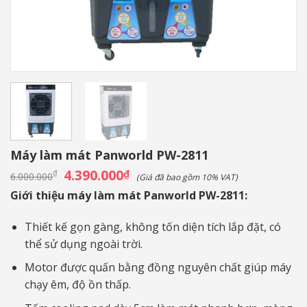
Máy làm mát Panworld PW-2811
Giá
4.390.000
Giá
₫
₫
6.000.000
(Giá đã bao gồm 10% VAT)
gốc
hiện
là:
tại
Giới thiệu máy làm mát Panworld PW-2811:
6.000.000₫.
là:
4.390.000₫.
Thiết kế gọn gàng, không tốn diện tích lắp đặt, có
thể sử dụng ngoài trời.
Motor được quấn bằng đồng nguyên chất giúp máy
chạy êm, độ ồn thấp.