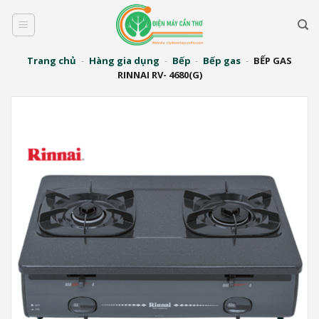
Bỏ
qua
nội
dung
Trang chủ
-
Hàng gia dụng
-
Bếp
-
Bếp gas
-
BẾP GAS
RINNAI RV- 4680(G)