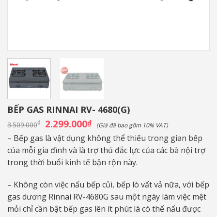
BẾP GAS RINNAI RV- 4680(G)
Giá
2.299.000
Giá
₫
₫
3.509.000
(Giá đã bao gồm 10% VAT)
gốc
hiện
là:
tại
– Bếp gas là vật dụng không thể thiếu trong gian bếp
3.509.000₫.
là:
của mỗi gia đình và là trợ thủ đắc lực của các bà nội trợ
2.299.000₫.
trong thời buổi kinh tế bận rộn này.
– Không còn việc nấu bếp củi, bếp lò vất vả nữa, với bếp
gas dương Rinnai RV-4680G sau một ngày làm việc mệt
mỏi chỉ cần bật bếp gas lên ít phút là có thể nấu được