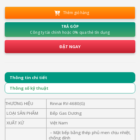
Thêm giỏ hàng
TRẢ GÓP
Công ty tài chính hoặc 0% qua thẻ tín dụng
ĐẶT NGAY
Thông tin chi tiết
Thông số kỹ thuật
THƯƠNG HIỆU
Rinnai RV-4680(G)
LOẠI SẢN PHẨM
Bếp Gas Dương
XUẤT XỨ
Việt Nam
– Mặt bếp bằng thép phủ men chịu nhiệt,
chống dính