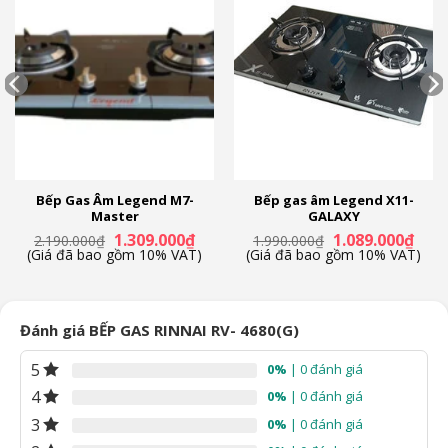
Bếp Gas Âm Legend M7-
Bếp gas âm Legend X11-
Master
GALAXY
Giá
Giá
Giá
Giá
1.309.000
₫
1.089.000
₫
2.190.000
₫
1.990.000
₫
n
gốc
hiện
gốc
hiện
(Giá đã bao gồm 10% VAT)
(Giá đã bao gồm 10% VAT)
là:
tại
là:
tại
2.190.000₫.
là:
1.990.000₫.
là:
99.000₫.
1.309.000₫.
1.089
Đánh giá BẾP GAS RINNAI RV- 4680(G)
5
0%
| 0 đánh giá
4
0%
| 0 đánh giá
3
0%
| 0 đánh giá