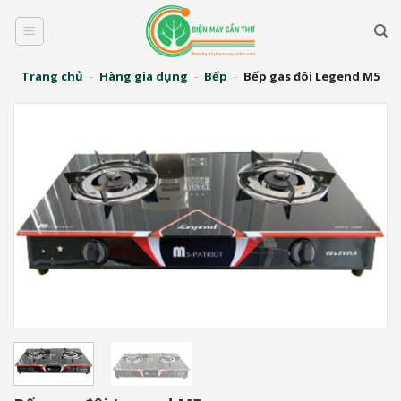
Bỏ
qua
nội
dung
Trang chủ
-
Hàng gia dụng
-
Bếp
-
Bếp gas đôi Legend M5