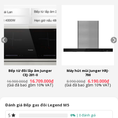
Bếp từ đôi lắp âm Junger
Máy hút mùi Junger HRJ-
CEJ-201-II
700
Giá
Giá
Giá
Giá
16.709.000
₫
6.190.000
₫
16.900.000
₫
8.990.000
₫
gốc
hiện
gốc
hiện
(Giá đã bao gồm 10% VAT)
(Giá đã bao gồm 10% VAT)
là:
tại
là:
tại
16.900.000₫.
là:
8.990.000₫.
là:
0₫.
16.709.000₫.
6.190
Đánh giá Bếp gas đôi Legend M5
5
0%
| 0 đánh giá