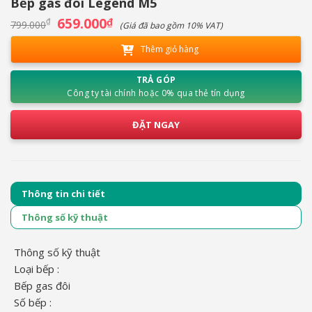
Bếp gas đôi Legend M5
Giá
659.000
Giá
₫
₫
799.000
(Giá đã bao gồm 10% VAT)
gốc
hiện
là:
tại
Thêm giỏ hàng
799.000₫.
là:
659.000₫.
TRẢ GÓP
Công ty tài chính hoặc 0% qua thẻ tín dụng
ĐẶT NGAY
Thông tin chi tiết
Thông số kỹ thuật
Thông số kỹ thuật
Loại bếp :
Bếp gas đôi
Số bếp :